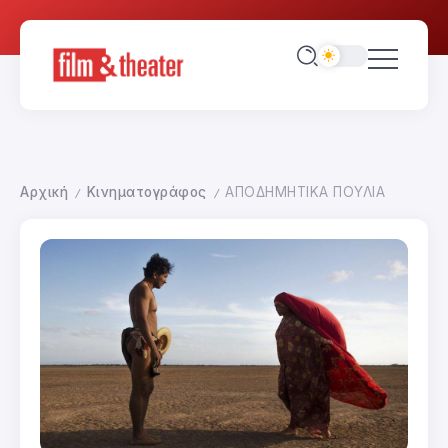
Αρχική
Κινηματογράφος
ΑΠΟΔΗΜΗΤΙΚΑ ΠΟΥΛΙΑ
/
/