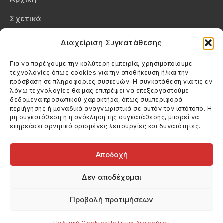
Σχετικά
Επικοινωνία
Διαχείριση Συγκατάθεσης
Πολιτική Απορρήτου
Για να παρέχουμε την καλύτερη εμπειρία, χρησιμοποιούμε
τεχνολογίες όπως cookies για την αποθήκευση ή/και την
Πολιτική Cookies (ΕΕ)
πρόσβαση σε πληροφορίες συσκευών. Η συγκατάθεση για τις εν
λόγω τεχνολογίες θα μας επιτρέψει να επεξεργαστούμε
δεδομένα προσωπικού χαρακτήρα, όπως συμπεριφορά
Στοιχεία Επικοινωνίας
περιήγησης ή μοναδικά αναγνωριστικά σε αυτόν τον ιστότοπο. Η
Καλεσέ μας
μη συγκατάθεση ή η ανάκληση της συγκατάθεσης, μπορεί να
επηρεάσει αρνητικά ορισμένες λειτουργίες και δυνατότητες.
(+30) 6974123481
Στείλε μας email
info@filmandtheater.gr
Αποδοχή
Δεν αποδέχομαι
Προβολή προτιμήσεων
Copyright 2026 Filmandtheater / All rights reserved
Κατασκευή Ιστοσελίδας Dtek Networking
Πολιτική Cookies
Πολιτική Απορρήτου