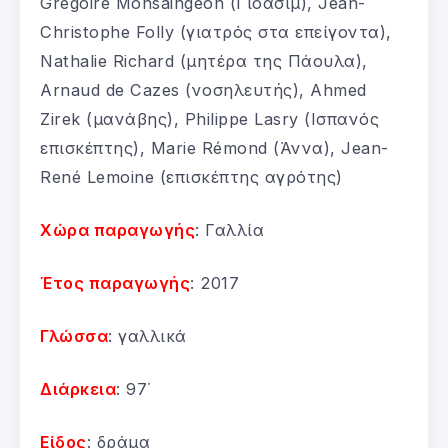
Grégoire Monsaingeon (Γιοασίμ), Jean-
Christophe Folly (γιατρός στα επείγοντα),
Nathalie Richard (μητέρα της Πάουλα),
Arnaud de Cazes (νοσηλευτής), Ahmed
Zirek (μανάβης), Philippe Lasry (Ισπανός
επισκέπτης), Marie Rémond (Άννα), Jean-
René Lemoine (επισκέπτης αγρότης)
Χώρα παραγωγής
: Γαλλία
Έτος παραγωγής
: 2017
Γλώσσα
: γαλλικά
Διάρκεια
: 97΄
Είδος
: δράμα