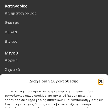
Κατηγορίες
Κινηματογράφος
Θέατρο
Βιβλία
Βίντεο
Μενού
Αρχική
Σχετικά
Επικοινωνία
Διαχείριση Συγκατάθεσης
Πολιτική Απορρήτου
Για να παρέχουμε την καλύτερη εμπειρία, χρησιμοποιούμε
τεχνολογίες όπως cookies για την αποθήκευση ή/και την
Πολιτική Cookies (ΕΕ)
πρόσβαση σε πληροφορίες συσκευών. Η συγκατάθεση για τις εν
λόγω τεχνολογίες θα μας επιτρέψει να επεξεργαστούμε