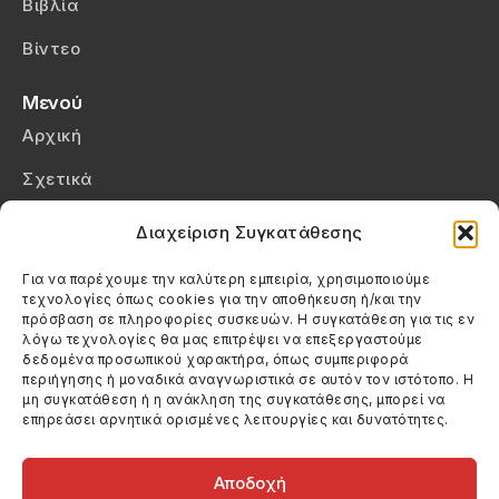
Βιβλία
Βίντεο
Μενού
Αρχική
Σχετικά
Επικοινωνία
Διαχείριση Συγκατάθεσης
Πολιτική Απορρήτου
Για να παρέχουμε την καλύτερη εμπειρία, χρησιμοποιούμε
τεχνολογίες όπως cookies για την αποθήκευση ή/και την
Πολιτική Cookies (ΕΕ)
πρόσβαση σε πληροφορίες συσκευών. Η συγκατάθεση για τις εν
λόγω τεχνολογίες θα μας επιτρέψει να επεξεργαστούμε
δεδομένα προσωπικού χαρακτήρα, όπως συμπεριφορά
Στοιχεία Επικοινωνίας
περιήγησης ή μοναδικά αναγνωριστικά σε αυτόν τον ιστότοπο. Η
Καλεσέ μας
μη συγκατάθεση ή η ανάκληση της συγκατάθεσης, μπορεί να
επηρεάσει αρνητικά ορισμένες λειτουργίες και δυνατότητες.
(+30) 6974123481
Στείλε μας email
info@filmandtheater.gr
Αποδοχή