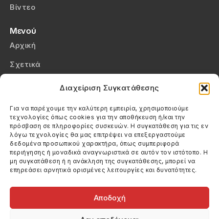
Βίντεο
Μενού
Αρχική
Σχετικά
Επικοινωνία
Διαχείριση Συγκατάθεσης
Πολιτική Απορρήτου
Για να παρέχουμε την καλύτερη εμπειρία, χρησιμοποιούμε
τεχνολογίες όπως cookies για την αποθήκευση ή/και την
Πολιτική Cookies (ΕΕ)
πρόσβαση σε πληροφορίες συσκευών. Η συγκατάθεση για τις εν
λόγω τεχνολογίες θα μας επιτρέψει να επεξεργαστούμε
δεδομένα προσωπικού χαρακτήρα, όπως συμπεριφορά
Στοιχεία Επικοινωνίας
περιήγησης ή μοναδικά αναγνωριστικά σε αυτόν τον ιστότοπο. Η
Καλεσέ μας
μη συγκατάθεση ή η ανάκληση της συγκατάθεσης, μπορεί να
επηρεάσει αρνητικά ορισμένες λειτουργίες και δυνατότητες.
(+30) 6974123481
Στείλε μας email
info@filmandtheater.gr
Αποδοχή