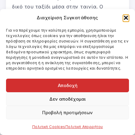
δικό του ταξίδι μέσα στην ταινία. Ο
Rockwell μάς συστήθηκε λίγο πριν τα 30
Διαχείριση Συγκατάθεσης
του με το Lawn Dogs (1997) και συμμετέχει
Για να παρέχουμε την καλύτερη εμπειρία, χρησιμοποιούμε
σε καλές δουλειές εδώ και χρόνια. Το καστ
τεχνολογίες όπως cookies για την αποθήκευση ή/και την
περιλαμβάνει και τους Amanda Warren
πρόσβαση σε πληροφορίες συσκευών. Η συγκατάθεση για τις εν
λόγω τεχνολογίες θα μας επιτρέψει να επεξεργαστούμε
(Black Mirror) και Clarke Peters (Chance)…
δεδομένα προσωπικού χαρακτήρα, όπως συμπεριφορά
περιήγησης ή μοναδικά αναγνωριστικά σε αυτόν τον ιστότοπο. Η
Διαβάστε όλη την κριτική εδώ
μη συγκατάθεση ή η ανάκληση της συγκατάθεσης, μπορεί να
Αχιλλέας Βασιλείου (cinepivates.gr)
επηρεάσει αρνητικά ορισμένες λειτουργίες και δυνατότητες.
Αγάπη και θυμός, χιούμορ και οδύνη,
Αποδοχή
απώλεια και ευθύνη, δράμα χαρακτήρων
και κινηματογραφικό παράδοξο, το Three
Δεν αποδέχομαι
Billboards επιβεβαιώνει το ταλέντο του
Προβολή προτιμήσεων
σκηνοθέτη και των ηθοποιών και
συγκαταλέγεται σε μία από τις καλύτερες
Πολιτική Cookies
Πολιτική Απορρήτου
ταινίες της νέας χρονιάς. Βραβευμένο ήδη