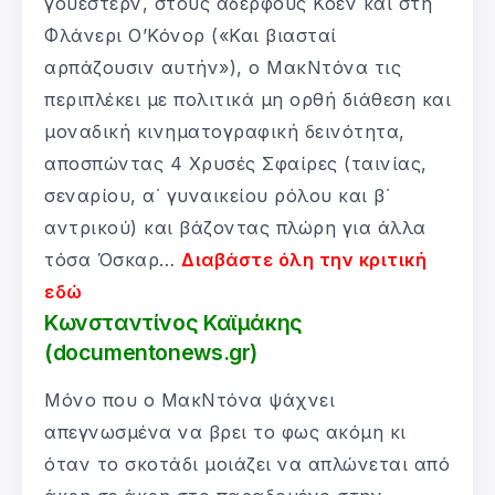
γουέστερν, στους αδερφούς Κοέν και στη
Φλάνερι Ο’Κόνορ («Και βιασταί
αρπάζουσιν αυτήν»), ο ΜακΝτόνα τις
περιπλέκει με πολιτικά μη ορθή διάθεση και
μοναδική κινηματογραφική δεινότητα,
αποσπώντας 4 Χρυσές Σφαίρες (ταινίας,
σεναρίου, α΄ γυναικείου ρόλου και β΄
αντρικού) και βάζοντας πλώρη για άλλα
τόσα Όσκαρ…
Διαβάστε όλη την κριτική
εδώ
Κωνσταντίνος Καϊμάκης
(documentonews.gr)
Μόνο που ο ΜακΝτόνα ψάχνει
απεγνωσμένα να βρει το φως ακόμη κι
όταν το σκοτάδι μοιάζει να απλώνεται από