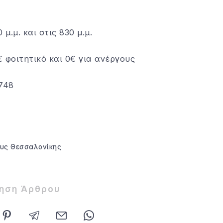
μ.μ. και στις 830 μ.μ.
€ φοιτητικό και 0€ για ανέργους
748
ους Θεσσαλονίκης
ίηση Άρθρου