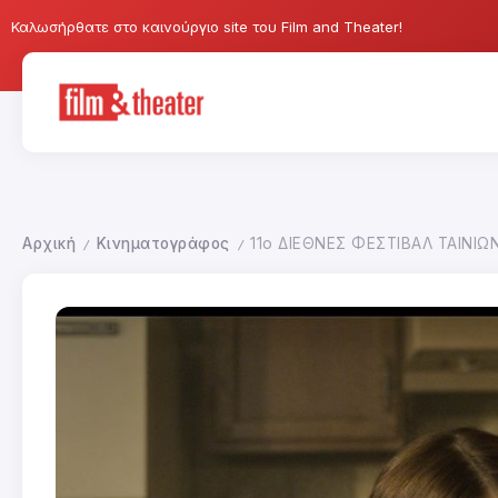
Καλωσήρθατε στο καινούργιο site του Film and Theater!
Αρχική
Κινηματογράφος
11ο ΔΙΕΘΝΕΣ ΦΕΣΤΙΒΑΛ ΤΑΙΝΙ
/
/