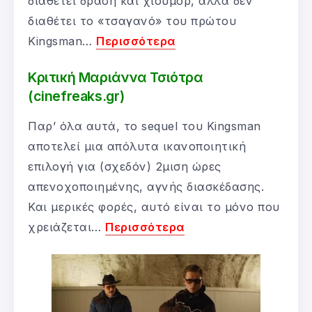
διαθέτει δράση και χιούμορ, αλλά δεν
διαθέτει το «τσαγανό» του πρώτου
Kingsman…
Περισσότερα
Κριτική Μαριάννα Τσιότρα
(cinefreaks.gr)
Παρ’ όλα αυτά, το sequel του Kingsman
αποτελεί μια απόλυτα ικανοποιητική
επιλογή για (σχεδόν) 2μιση ώρες
απενοχοποιημένης, αγνής διασκέδασης.
Και μερικές φορές, αυτό είναι το μόνο που
χρειάζεται…
Περισσότερα