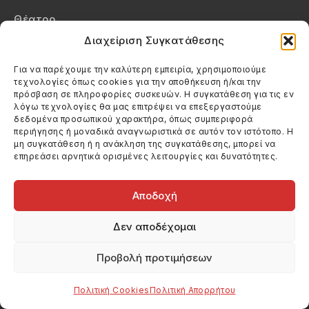
Θέατρο
Διαχείριση Συγκατάθεσης
Βιβλία
Για να παρέχουμε την καλύτερη εμπειρία, χρησιμοποιούμε
Βίντεο
τεχνολογίες όπως cookies για την αποθήκευση ή/και την
πρόσβαση σε πληροφορίες συσκευών. Η συγκατάθεση για τις εν
Μενού
λόγω τεχνολογίες θα μας επιτρέψει να επεξεργαστούμε
δεδομένα προσωπικού χαρακτήρα, όπως συμπεριφορά
Αρχική
περιήγησης ή μοναδικά αναγνωριστικά σε αυτόν τον ιστότοπο. Η
μη συγκατάθεση ή η ανάκληση της συγκατάθεσης, μπορεί να
Σχετικά
επηρεάσει αρνητικά ορισμένες λειτουργίες και δυνατότητες.
Επικοινωνία
Αποδοχή
Πολιτική Απορρήτου
Δεν αποδέχομαι
Πολιτική Cookies (ΕΕ)
Προβολή προτιμήσεων
Στοιχεία Επικοινωνίας
Καλεσέ μας
Πολιτική Cookies
Πολιτική Απορρήτου
(+30) 6974123481