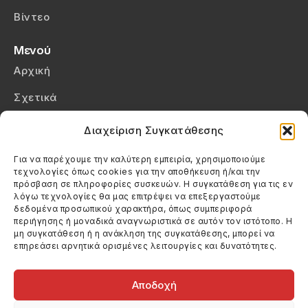
Βίντεο
Μενού
Αρχική
Σχετικά
Επικοινωνία
Διαχείριση Συγκατάθεσης
Πολιτική Απορρήτου
Για να παρέχουμε την καλύτερη εμπειρία, χρησιμοποιούμε
τεχνολογίες όπως cookies για την αποθήκευση ή/και την
Πολιτική Cookies (ΕΕ)
πρόσβαση σε πληροφορίες συσκευών. Η συγκατάθεση για τις εν
λόγω τεχνολογίες θα μας επιτρέψει να επεξεργαστούμε
δεδομένα προσωπικού χαρακτήρα, όπως συμπεριφορά
Στοιχεία Επικοινωνίας
περιήγησης ή μοναδικά αναγνωριστικά σε αυτόν τον ιστότοπο. Η
Καλεσέ μας
μη συγκατάθεση ή η ανάκληση της συγκατάθεσης, μπορεί να
επηρεάσει αρνητικά ορισμένες λειτουργίες και δυνατότητες.
(+30) 6974123481
Στείλε μας email
info@filmandtheater.gr
Αποδοχή