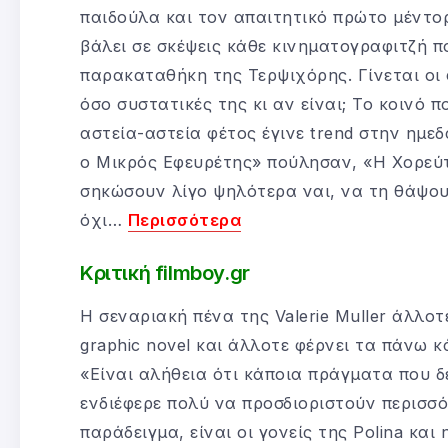
παιδούλα και τον απαιτητικό πρώτο μέντ
βάλει σε σκέψεις κάθε κινηματογραφιτζή π
παρακαταθήκη της Τερψιχόρης. Γίνεται οι 
όσο συστατικές της κι αν είναι; Το κοινό π
αστεία-αστεία φέτος έγινε trend στην ημε
ο Μικρός Εφευρέτης» πούλησαν, «Η Χορεύτρ
σηκώσουν λίγο ψηλότερα ναι, να τη θάψουν
όχι…
Περισσότερα
Κριτική filmboy.gr
Η σεναριακή πένα της Valerie Muller άλλο
graphic novel και άλλοτε φέρνει τα πάνω κ
«Είναι αλήθεια ότι κάποια πράγματα που δε
ενδιέφερε πολύ να προσδιοριστούν περισσό
παράδειγμα, είναι οι γονείς της Polina κα