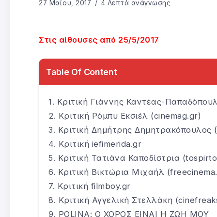
27 Μαΐου, 2017
4 Λεπτά ανάγνωσης
Στις αίθουσες από 25/5/2017
Table Of Content
Κριτική Γιάννης Καντέας-Παπαδόπου
Κριτική Ρόμπυ Εκσιέλ (cinemag.gr)
Κριτική Δημήτρης Δημητρακόπουλος (fl
Κριτική iefimerida.gr
Κριτική Τατιάνα Καποδίστρια (tospirto
Κριτική Βικτώρια Μιχαήλ (freecinema.
Κριτική filmboy.gr
Κριτική Αγγελική Στελλάκη (cinefreaks
POLINA: Ο ΧΟΡΟΣ ΕΙΝΑΙ Η ΖΩΗ ΜΟΥ