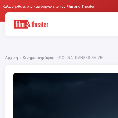
Καλωσήρθατε στο καινούργιο site του Film and Theater!
Αρχική
Κινηματογράφος
POLINA, DANSER SA VIE
/
/