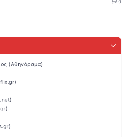
0
λος (Αθηνόραμα)
ix.gr)
.net)
gr)
.gr)