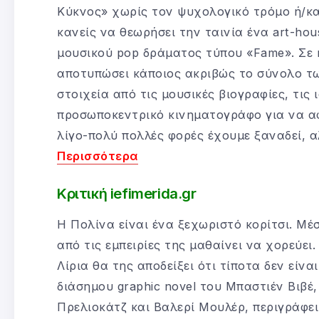
Κύκνος» χωρίς τον ψυχολογικό τρόμο ή/κα
κανείς να θεωρήσει την ταινία ένα art-hou
μουσικού pop δράματος τύπου «Fame». Σε 
αποτυπώσει κάποιος ακριβώς το σύνολο τω
στοιχεία από τις μουσικές βιογραφίες, τις
προσωποκεντρικό κινηματογράφο για να αφ
λίγο-πολύ πολλές φορές έχουμε ξαναδεί, 
Περισσότερα
Κριτική iefimerida.gr
Η Πολίνα είναι ένα ξεχωριστό κορίτσι. Μέ
από τις εμπειρίες της μαθαίνει να χορεύε
Λίρια θα της αποδείξει ότι τίποτα δεν εί
διάσημου graphic novel του Μπαστιέν Βιβέ,
Πρελιοκάτζ και Βαλερί Μουλέρ, περιγράφει