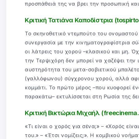
προσπάθειά της να βρει την προσωπική κα
Κριτική Τατιάνα Καποδίστρια (tospirto
Το σκηνοθετικό ντεμπούτο του ονομαστού
συνεργασία με την κινηματογραφίστρια σύζ
οι λάτρεις του χορού –κλασικού και μη. Όχ
την Τερψιχόρη δεν μπορεί να χαζέψει την 
αυστηρότητα του μετα-σοβιετικού μπαλέτο
(γαλλόφωνου) σύγχρονου χορού, αλλά αφη
κομμάτι. Το πρώτο μέρος –που κυοφορεί έν
παρακάτω– εκτυλίσσεται στη Ρωσία της δε
Κριτική Βικτώρια Μιχαήλ (freecinema.
«Τι είναι ο χορός για σένα;» – «Χορός είνα
του.» – «Έτσι νομίζεις;». Η κομβικού νοή