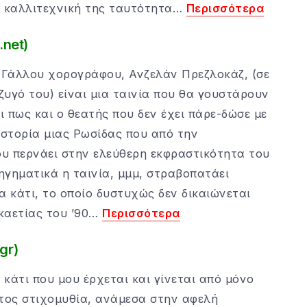
ι καλλιτεχνική της ταυτότητα…
Περισσότερα
.net)
 Γάλλου χορογράφου, Ανζελάν Πρεζλοκάζ, (σε
υγό του) είναι μια ταινία που θα γουστάρουν
ι πως και ο θεατής που δεν έχει πάρε-δώσε με
ιστορία μιας Ρωσίδας που από την
υ περνάει στην ελεύθερη εκφραστικότητα του
γηματικά η ταινία, μμμ, στραβοπατάει
α κάτι, το οποίο δυστυχώς δεν δικαιώνεται
καετίας του ’90…
Περισσότερα
gr)
ι κάτι που μου έρχεται και γίνεται από μόνο
ματος στιχομυθία, ανάμεσα στην αφελή