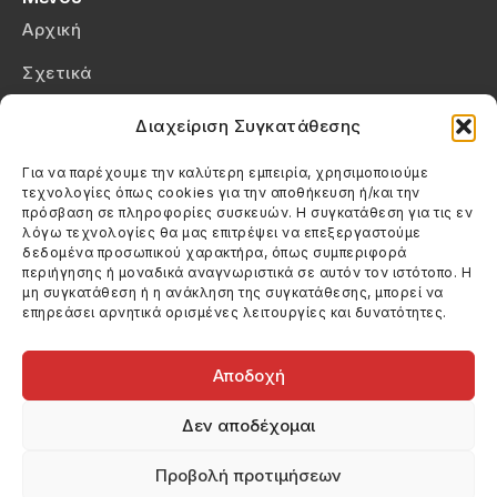
Αρχική
Σχετικά
Επικοινωνία
Διαχείριση Συγκατάθεσης
Πολιτική Απορρήτου
Για να παρέχουμε την καλύτερη εμπειρία, χρησιμοποιούμε
τεχνολογίες όπως cookies για την αποθήκευση ή/και την
Πολιτική Cookies (ΕΕ)
πρόσβαση σε πληροφορίες συσκευών. Η συγκατάθεση για τις εν
λόγω τεχνολογίες θα μας επιτρέψει να επεξεργαστούμε
δεδομένα προσωπικού χαρακτήρα, όπως συμπεριφορά
Στοιχεία Επικοινωνίας
περιήγησης ή μοναδικά αναγνωριστικά σε αυτόν τον ιστότοπο. Η
Καλεσέ μας
μη συγκατάθεση ή η ανάκληση της συγκατάθεσης, μπορεί να
επηρεάσει αρνητικά ορισμένες λειτουργίες και δυνατότητες.
(+30) 6974123481
Στείλε μας email
info@filmandtheater.gr
Αποδοχή
Δεν αποδέχομαι
Προβολή προτιμήσεων
Copyright 2026 Filmandtheater / All rights reserved