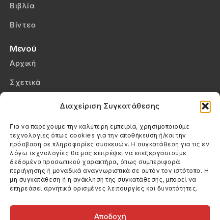
Βιβλία
Βίντεο
Μενού
Αρχική
Σχετικά
Επικοινωνία
Διαχείριση Συγκατάθεσης
Πολιτική Απορρήτου
Για να παρέχουμε την καλύτερη εμπειρία, χρησιμοποιούμε
τεχνολογίες όπως cookies για την αποθήκευση ή/και την
Πολιτική Cookies (ΕΕ)
πρόσβαση σε πληροφορίες συσκευών. Η συγκατάθεση για τις εν
λόγω τεχνολογίες θα μας επιτρέψει να επεξεργαστούμε
δεδομένα προσωπικού χαρακτήρα, όπως συμπεριφορά
Στοιχεία Επικοινωνίας
περιήγησης ή μοναδικά αναγνωριστικά σε αυτόν τον ιστότοπο. Η
Καλεσέ μας
μη συγκατάθεση ή η ανάκληση της συγκατάθεσης, μπορεί να
επηρεάσει αρνητικά ορισμένες λειτουργίες και δυνατότητες.
(+30) 6974123481
Στείλε μας email
info@filmandtheater.gr
Αποδοχή