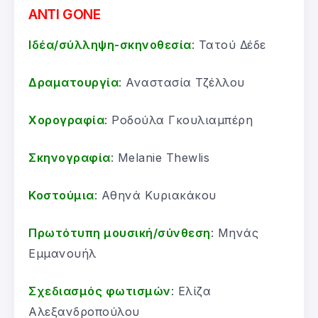
ANTI GONE
Ιδέα/σύλληψη-σκηνοθεσία
: Τατού Δέδε
Δραματουργία
: Αναστασία Τζέλλου
Χορογραφία
: Ροδούλα Γκουλιαμπέρη
Σκηνογραφία
: Melanie Thewlis
Κοστούμια
: Αθηνά Κυριακάκου
Πρωτότυπη μουσική/σύνθεση
: Μηνάς
Εμμανουήλ
Σχεδιασμός φωτισμών
: Ελίζα
Αλεξανδροπούλου