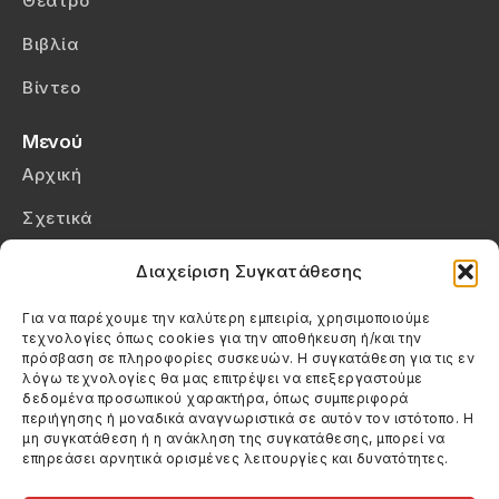
Θέατρο
Βιβλία
Βίντεο
Μενού
Αρχική
Σχετικά
Επικοινωνία
Διαχείριση Συγκατάθεσης
Πολιτική Απορρήτου
Για να παρέχουμε την καλύτερη εμπειρία, χρησιμοποιούμε
τεχνολογίες όπως cookies για την αποθήκευση ή/και την
Πολιτική Cookies (ΕΕ)
πρόσβαση σε πληροφορίες συσκευών. Η συγκατάθεση για τις εν
λόγω τεχνολογίες θα μας επιτρέψει να επεξεργαστούμε
δεδομένα προσωπικού χαρακτήρα, όπως συμπεριφορά
Στοιχεία Επικοινωνίας
περιήγησης ή μοναδικά αναγνωριστικά σε αυτόν τον ιστότοπο. Η
Καλεσέ μας
μη συγκατάθεση ή η ανάκληση της συγκατάθεσης, μπορεί να
επηρεάσει αρνητικά ορισμένες λειτουργίες και δυνατότητες.
(+30) 6974123481
Στείλε μας email