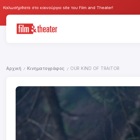
Καλωσήρθατε στο καινούργιο site του Film and Theater!
Αρχική
Κινηματογράφος
OUR KIND OF TRAITOR
/
/