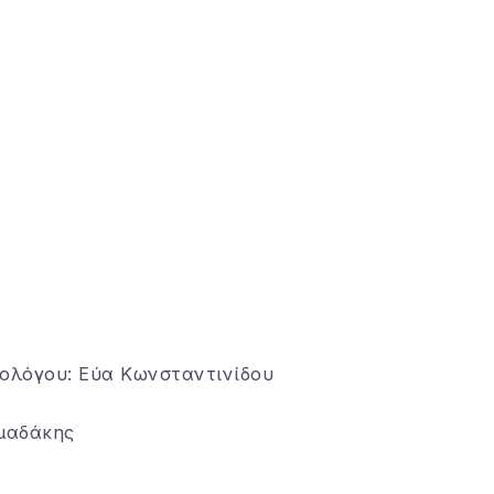
ολόγου: Εύα Κωνσταντινίδου
μαδάκης