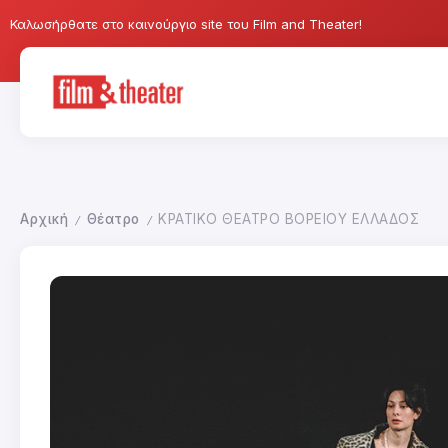
Καλωσήρθατε στο καινούργιο site του Film and Theater!
Αρχική
Θέατρο
ΚΡΑΤΙΚΟ ΘΕΑΤΡΟ ΒΟΡΕΙΟΥ ΕΛΛΑΔΟΣ
/
/