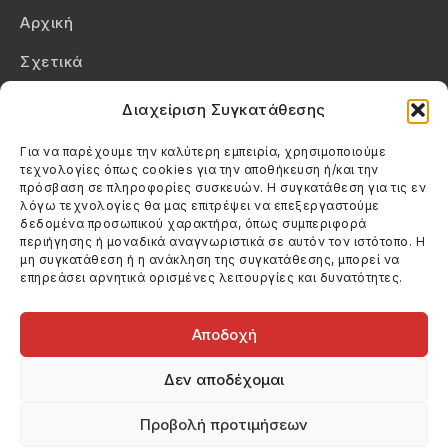
Αρχική
Σχετικά
Επικοινωνία
Διαχείριση Συγκατάθεσης
Πολιτική Απορρήτου
Για να παρέχουμε την καλύτερη εμπειρία, χρησιμοποιούμε
τεχνολογίες όπως cookies για την αποθήκευση ή/και την
Πολιτική Cookies (ΕΕ)
πρόσβαση σε πληροφορίες συσκευών. Η συγκατάθεση για τις εν
λόγω τεχνολογίες θα μας επιτρέψει να επεξεργαστούμε
δεδομένα προσωπικού χαρακτήρα, όπως συμπεριφορά
Στοιχεία Επικοινωνίας
περιήγησης ή μοναδικά αναγνωριστικά σε αυτόν τον ιστότοπο. Η
Καλεσέ μας
μη συγκατάθεση ή η ανάκληση της συγκατάθεσης, μπορεί να
επηρεάσει αρνητικά ορισμένες λειτουργίες και δυνατότητες.
(+30) 6974123481
Στείλε μας email
info@filmandtheater.gr
Αποδοχή
Δεν αποδέχομαι
Προβολή προτιμήσεων
Copyright 2026 Filmandtheater / All rights reserved