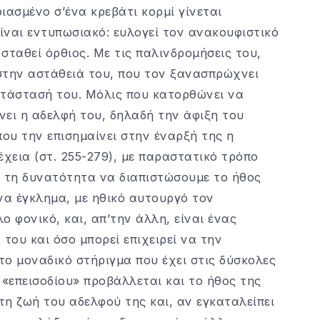
ιασμένο σ’ένα κρεβάτι κορμί γίνεται
ίναι εντυπωσιακό: ευλογεί τον ανακουφιστικό
σταθεί όρθιος. Με τις παλινδρομήσεις του,
στην αστάθειά του, που τον ξανασπρώχνει
ατάστασή του. Μόλις που κατορθώνει να
νει η αδελφή του, δηλαδή την άφιξη του
που την επισημαίνει στην έναρξή της η
νέχεια (στ. 255-279), με παραστατικό τρόπο
ει τη δυνατότητα να διαπιστώσουμε το ήθος
να έγκλημα, με ηθικό αυτουργό τον
 φονικό, και, απ’την άλλη, είναι ένας
του και όσο μπορεί επιχειρεί να την
ο μοναδικό στήριγμα που έχει στις δύσκολες
 «επεισοδίου» προβάλλεται και το ήθος της
τη ζωή του αδελφού της και, αν εγκαταλείπει