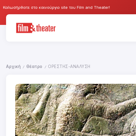
Καλωσήρθατε στο καινούργιο site του Film and Theater!
Αρχική
Θέατρο
ΟΡΕΣΤΗΣ-ΑΝΑΛΥΣΗ
/
/