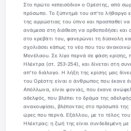
Στο πρώτο «επεισόδιο» ο Ορέστης, από σωρ
πρόσωπο. Το ξύπνημά του απ’το λήθαργο ε
της αρρώστιας του ύπνο και προσπαθεί να 
ανάμεσα στη διάθεση να ορθοποδήσει και 
στο κρεβάτι του, φανερώνει τη δύσκολη κ
σχολιάσει κάπως το νέο που του ανακοινώ
Μενέλαου. Σε λίγο περνά σε φάση κρίσης, 
Ηλέκτρα (στ. 253-254), και δίνεται στη συ
απ’το διάλογο. Η λήξη της κρίσης μας δίν
του Ορέστη: είναι ο άνθρωπος που έκανε έ
Απόλλωνα, είναι φονιάς, που έκανε ανώφελο
αδελφός, που βλέπει το δράμα της αδελφής 
ανακουφίσει, βλέποντας στο πρόσωπό της τ
ώρες που περνά. Εξάλλου, με το τέλος του
Ηλέκτρας: η ζωή της είναι συνδεδεμένη με 