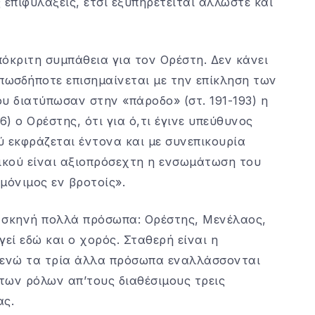
 επιφυλάξεις, έτσι εξυπηρετείται άλλωστε και
όκριτη συμπάθεια για τον Ορέστη. Δεν κάνει
πωσδήποτε επισημαίνεται με την επίκληση των
υ διατύπωσαν στην «πάροδο» (στ. 191-193) η
6) ο Ορέστης, ότι για ό,τι έγινε υπεύθυνος
 εκφράζεται έντονα και με συνεπικουρία
ρικού είναι αξιοπρόσεχτη η ενσωμάτωση του
μόνιμος εν βροτοίς».
η σκηνή πολλά πρόσωπα: Ορέστης, Μενέλαος,
ί εδώ και ο χορός. Σταθερή είναι η
, ενώ τα τρία άλλα πρόσωπα εναλλάσσονται
 των ρόλων απ’τους διαθέσιμους τρεις
ας.