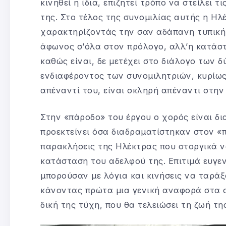
κινηθεί η ίδια, επιζητεί τρόπο να στείλει 
της. Στο τέλος της συνομιλίας αυτής η Ηλ
χαρακτηρίζοντάς την σαν αδάπανη τυπική ε
άφωνος σ’όλα στον πρόλογο, αλλ’η κατάστ
καθώς είναι, δε μετέχει στο διάλογο των 
ενδιαφέροντος των συνομιλητριών, κυρίως
απέναντί του, είναι σκληρή απέναντι στην
Στην «πάροδο» του έργου ο χορός είναι δ
προεκτείνει όσα διαδραματίστηκαν στον «π
παρακλήσεις της Ηλέκτρας που στοργικά νο
κατάσταση του αδελφού της. Επιτιμά ευγεν
μπορούσαν με λόγια και κινήσεις να ταράξ
κάνοντας πρώτα μια γενική αναφορά στα οι
δική της τύχη, που θα τελειώσει τη ζωή τ