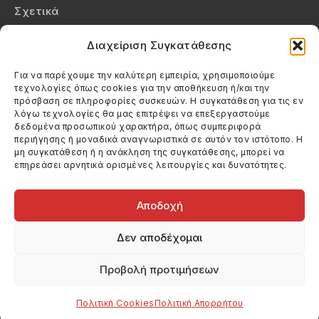
Σχετικά
Επικοινωνία
Διαχείριση Συγκατάθεσης
Πολιτική Απορρήτου
Για να παρέχουμε την καλύτερη εμπειρία, χρησιμοποιούμε
τεχνολογίες όπως cookies για την αποθήκευση ή/και την
Πολιτική Cookies (ΕΕ)
πρόσβαση σε πληροφορίες συσκευών. Η συγκατάθεση για τις εν
λόγω τεχνολογίες θα μας επιτρέψει να επεξεργαστούμε
δεδομένα προσωπικού χαρακτήρα, όπως συμπεριφορά
Στοιχεία Επικοινωνίας
περιήγησης ή μοναδικά αναγνωριστικά σε αυτόν τον ιστότοπο. Η
Καλεσέ μας
μη συγκατάθεση ή η ανάκληση της συγκατάθεσης, μπορεί να
επηρεάσει αρνητικά ορισμένες λειτουργίες και δυνατότητες.
(+30) 6974123481
Στείλε μας email
info@filmandtheater.gr
Αποδοχή
Δεν αποδέχομαι
Προβολή προτιμήσεων
Copyright 2026 Filmandtheater / All rights reserved
Κατασκευή Ιστοσελίδας Dtek Networking
Πολιτική Cookies
Πολιτική Απορρήτου