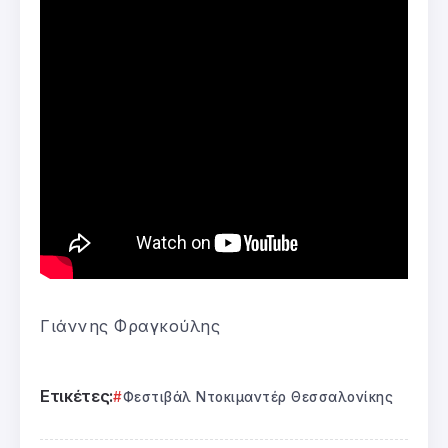
Γιάννης Φραγκούλης
Ετικέτες:
Φεστιβάλ Ντοκιμαντέρ Θεσσαλονίκης