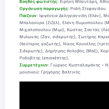
Βοηθός φωτιστής
: Ειρήνη Μπουτάρη, Αθ
Οργάνωση παραγωγής
: Ροδή Στεφανίδου
Παίζουν
: Ιφιγένεια Δεληγιαννίδη (Ελέν), 
Μπαλαούρα (Ζιζέλ), Ελένη Θυμιοπούλου (Μ
Μιχαλοπούλου (Μιμί), Κώστας Σαντάς (Λεό
Μυλωνάς (Ζαν, σιδερωτής), Σωτήρης Καρκ
(δεύτερος γαζωτής), Νίκος Κουνέλης (τρί
Σιδερωτής), Δημήτρης Κολοβός (Μαξ), Κορ
Ροδοβίτης (επισκέπτης).
Συμμετέχουν
:
Γιώργος Κωσταλαμάνης – Νι
μουσικού: Γρηγόρης Βαλτινός