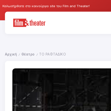
Καλωσήρθατε στο καινούργιο site του Film and Theater!
Αρχική
Θέατρο
ΤΟ ΡΑΦΤΑΔΙΚΟ
/
/