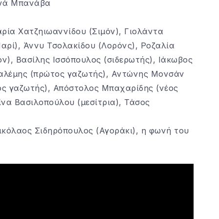
ηνά Μπανάβα
Μαρία Χατζηιωαννίδου (Σιμόν), Γιολάντα
αρί), Άννυ Τσολακίδου (Λορόνς), Ροζαλία
ν), Βασίλης Ισσόπουλος (σιδερωτής), Ιάκωβος
αλέμης (πρώτος γαζωτής), Αντώνης Μονσάν
τος γαζωτής), Απόστολος Μπαχαρίδης (νέος
ίνα Βασιλοπούλου (μεσίτρια), Τάσος
κόλαος Σιδηρόπουλος (Αγοράκι), η φωνή του