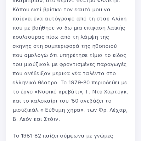
«Καμπίρια», στο θερινό θέατρο «Αλίκη».
Κάπου εκεί βρίσκω τον εαυτό μου να
παίρνει ένα αυτόγραφο από τη σταρ Αλίκη
που με βοήθησε να δω μια επίφαση λαϊκής
κουλτούρας πίσω από τη λάμψη της
σκηνής στη συμπεριφορά της ηθοποιού
που ομολογώ ότι υπηρέτησε τίμια το είδος
του μιούζικαλ με φροντισμένες παραγωγές
που ανέδειξαν μερικά νέα ταλέντα στο
ελληνικό θέατρο. Το 1979-80 περιοδεύει με
το έργο «Νυφικό κρεβάτι», Γ. Ντε Χάρτογκ,
και το καλοκαίρι του ‘80 ανεβάζει το
μιούζικάλ « Εύθυμη χήρα», των Φρ. Λέχαρ,
Β. Λεόν και Στάιν.
Το 1981-82 παίζει σύμφωνα με γνώμες