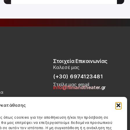
Στοιχεία Επικοινωνίας
Καλεσέ μας
(+30) 6974123481
Στείλε μας email
info@filmandtheater.gr
ία
Απορρήτου
υγκατάθεσης
ookies (ΕΕ)
ς όπως cookies για την αποθήκευση ή/και την πρόσβαση σε
ς θα μας επιτρέψει να επεξεργαστούμε δεδομένα προσωπικού
σε αυτόν τον ιστότοπο. Η μη συγκατάθεση ή η ανάκληση της