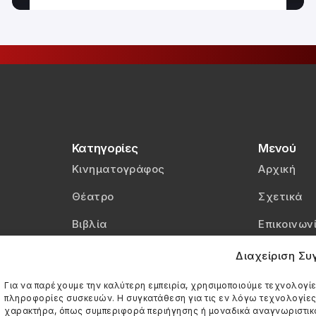
Κατηγορίες
Μενού
Κινηματογράφος
Αρχική
Θέατρο
Σχετικά
Βιβλία
Επικοινων
Βίντεο
Πολιτική 
Διαχείριση Σ
Πολιτική C
Για να παρέχουμε την καλύτερη εμπειρία, χρησιμοποιούμε τεχνολογίε
πληροφορίες συσκευών. Η συγκατάθεση για τις εν λόγω τεχνολογίε
χαρακτήρα, όπως συμπεριφορά περιήγησης ή μοναδικά αναγνωριστικά 