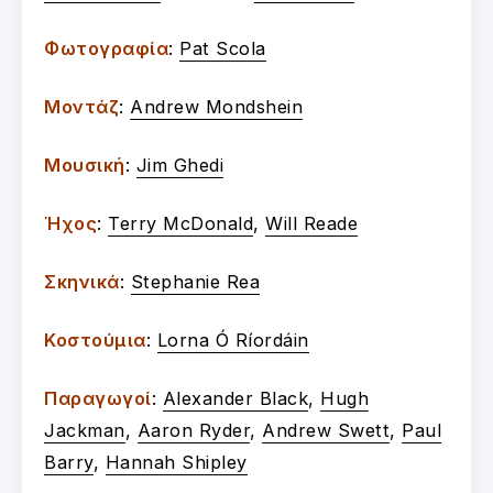
Φωτογραφία
:
Pat Scola
Μοντάζ
:
Andrew Mondshein
Μουσική
:
Jim Ghedi
Ήχος
:
Terry McDonald
,
Will Reade
Σκηνικά
:
Stephanie Rea
Κοστούμια
:
Lorna Ó Ríordáin
Παραγωγοί
:
Alexander Black
,
Hugh
Jackman
,
Aaron Ryder
,
Andrew Swett
,
Paul
Barry
,
Hannah Shipley