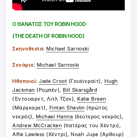
Ο ΘΑΝΑΤΟΣ ΤΟΥ ROBIN HOOD
(THE DEATH OF ROBIN HOOD)
Σκηνοθεσία
:
Michael Sarnoski
Σενάριο
:
Michael Sarnoski
Ηθοποιοί
:
Jade Croot
(Γουέινραϊτ),
Hugh
Jackman
(Ρομπέν),
Bill Skarsgård
(Έντουαρντ, Λιτλ Τζον),
Katie Breen
(Μάργκαρετ),
Fintan Shevlin
(πρώτος
νεκρός),
Michael Hanna
(δεύτερος νεκρός),
Andrew McCracken
(πατέρας του Χέντρι),
Alfie Lawless
(Χέντρι),
Noah Jupe
(Άρθουρ)