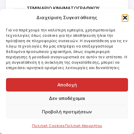
ΣΕΜΙΝΑΡΙΟ ΚΙΝΗΜΑΤΟΓΡΑΦΙΚΟΥ
ΝΤΟΚΙΜΑΝΤΕΡ
Διαχείριση Συγκατάθεσης
Κινηματογράφος
Για να παρέχουμε την καλύτερη εμπειρία, χρησιμοποιούμε
τεχνολογίες όπως cookies για την αποθήκευση ή/και την
Categories
πρόσβαση σε πληροφορίες συσκευών. Η συγκατάθεση για τις εν
λόγω τεχνολογίες θα μας επιτρέψει να επεξεργαστούμε
Uncategorized
Βιβλία
Βίντεο
Θέατρο
δεδομένα προσωπικού χαρακτήρα, όπως συμπεριφορά
Κινηματογράφος
περιήγησης ή μοναδικά αναγνωριστικά σε αυτόν τον ιστότοπο. Η
μη συγκατάθεση ή η ανάκληση της συγκατάθεσης, μπορεί να
επηρεάσει αρνητικά ορισμένες λειτουργίες και δυνατότητες.
Αποδοχή
Related Posts
Δεν αποδέχομαι
Προβολή προτιμήσεων
Πολιτική Cookies
Πολιτική Απορρήτου