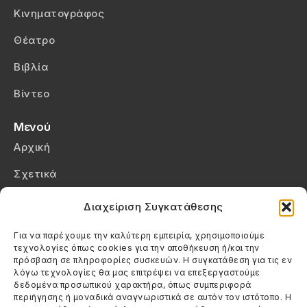
Κινηματογράφος
Θέατρο
Βιβλία
Βίντεο
Μενού
Αρχική
Σχετικά
Επικοινωνία
Διαχείριση Συγκατάθεσης
Πολιτική Απορρήτου
Για να παρέχουμε την καλύτερη εμπειρία, χρησιμοποιούμε
τεχνολογίες όπως cookies για την αποθήκευση ή/και την
Πολιτική Cookies (ΕΕ)
πρόσβαση σε πληροφορίες συσκευών. Η συγκατάθεση για τις εν
λόγω τεχνολογίες θα μας επιτρέψει να επεξεργαστούμε
δεδομένα προσωπικού χαρακτήρα, όπως συμπεριφορά
Στοιχεία Επικοινωνίας
περιήγησης ή μοναδικά αναγνωριστικά σε αυτόν τον ιστότοπο. Η
Καλεσέ μας