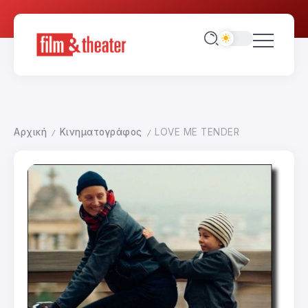
Αρχική
Κινηματογράφος
LOVE ME TENDER
/
/