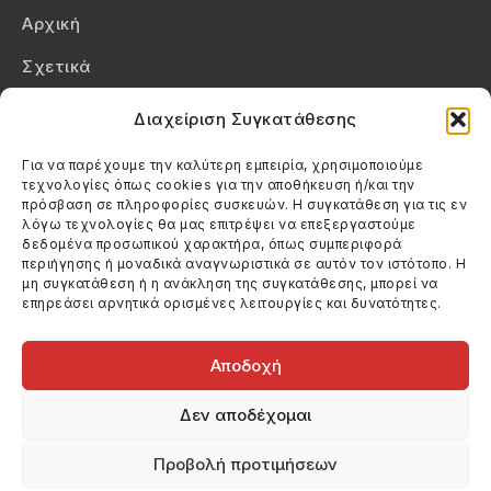
Αρχική
Σχετικά
Επικοινωνία
Διαχείριση Συγκατάθεσης
Πολιτική Απορρήτου
Για να παρέχουμε την καλύτερη εμπειρία, χρησιμοποιούμε
τεχνολογίες όπως cookies για την αποθήκευση ή/και την
Πολιτική Cookies (ΕΕ)
πρόσβαση σε πληροφορίες συσκευών. Η συγκατάθεση για τις εν
λόγω τεχνολογίες θα μας επιτρέψει να επεξεργαστούμε
δεδομένα προσωπικού χαρακτήρα, όπως συμπεριφορά
Στοιχεία Επικοινωνίας
περιήγησης ή μοναδικά αναγνωριστικά σε αυτόν τον ιστότοπο. Η
Καλεσέ μας
μη συγκατάθεση ή η ανάκληση της συγκατάθεσης, μπορεί να
επηρεάσει αρνητικά ορισμένες λειτουργίες και δυνατότητες.
(+30) 6974123481
Στείλε μας email
info@filmandtheater.gr
Αποδοχή
Δεν αποδέχομαι
Προβολή προτιμήσεων
Copyright 2026 Filmandtheater / All rights reserved