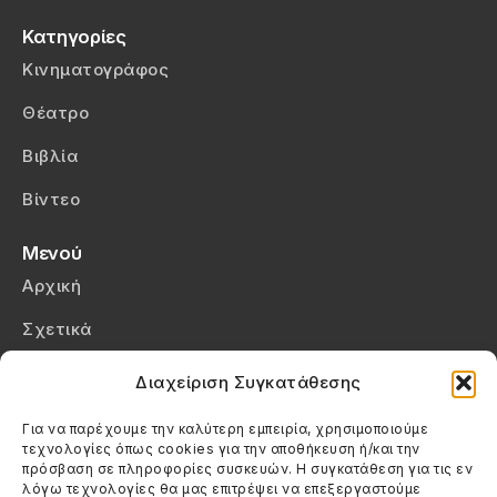
Κατηγορίες
Κινηματογράφος
Θέατρο
Βιβλία
Βίντεο
Μενού
Αρχική
Σχετικά
Επικοινωνία
Διαχείριση Συγκατάθεσης
Πολιτική Απορρήτου
Για να παρέχουμε την καλύτερη εμπειρία, χρησιμοποιούμε
τεχνολογίες όπως cookies για την αποθήκευση ή/και την
Πολιτική Cookies (ΕΕ)
πρόσβαση σε πληροφορίες συσκευών. Η συγκατάθεση για τις εν
λόγω τεχνολογίες θα μας επιτρέψει να επεξεργαστούμε