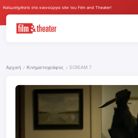
Καλωσήρθατε στο καινούργιο site του Film and Theater!
Αρχική
Κινηματογράφος
SCREAM 7
/
/