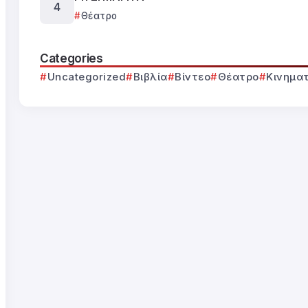
Θέατρο
Categories
Uncategorized
Βιβλία
Βίντεο
Θέατρο
Κινημα