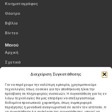
Κινηματογράφος
Θέατρο
Βιβλία
Βίντεο
Μενού
Αρχική
Σχετικά
Επικοινωνία
Διαχείριση Συγκατάθεσης
Πολιτική Απορρήτου
Για να παρέχουμε την καλύτερη εμπειρία, χρησιμοποιούμε
τεχνολογίες όπως cookies για την αποθήκευση ή/και την
Πολιτική Cookies (ΕΕ)
πρόσβαση σε πληροφορίες συσκευών. Η συγκατάθεση για τις εν
λόγω τεχνολογίες θα μας επιτρέψει να επεξεργαστούμε
δεδομένα προσωπικού χαρακτήρα, όπως συμπεριφορά
Στοιχεία Επικοινωνίας
περιήγησης ή μοναδικά αναγνωριστικά σε αυτόν τον ιστότοπο. Η
Καλεσέ μας
μη συγκατάθεση ή η ανάκληση της συγκατάθεσης, μπορεί να