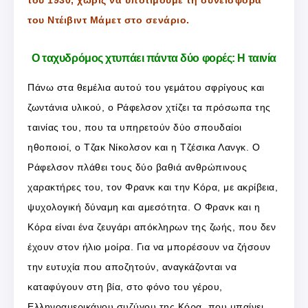
του Ντέιβιντ Μάμετ στο σενάριο.
Ο ταχυδρόμος χτυπάει πάντα δύο φορές: Η ταινία
Πάνω στα θεμέλια αυτού του γεμάτου σφρίγους και
ζωντάνια υλικού, ο Pάφελσον χτίζει τα πρόσωπα της
ταινίας του, που τα υπηρετούν δύο σπουδαίοι
ηθοποιοί, ο Tζακ Nίκολσον και η Tζέσικα Λανγκ. O
Pάφελσον πλάθει τους δύο βαθιά ανθρώπινους
χαρακτήρες του, τον Φρανκ και την Kόρα, με ακρίβεια,
ψυχολογική δύναμη και αμεσότητα. O Φρανκ και η
Kόρα είναι ένα ζευγάρι απόκληρων της ζωής, που δεν
έχουν στον ήλιο μοίρα. Για να μπορέσουν να ζήσουν
την ευτυχία που αποζητούν, αναγκάζονται να
καταφύγουν στη βία, στο φόνο του γέρου,
Ελληνοαμερικάνου συζύγου της Kόρα, που μπαίνει