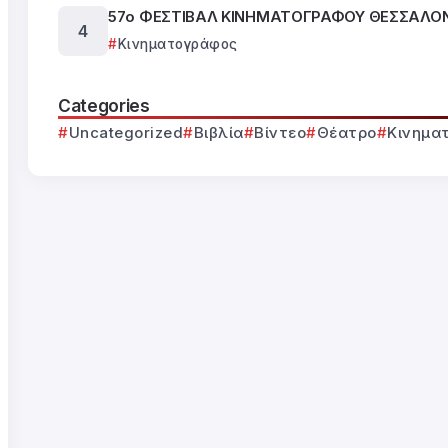
57ο ΦΕΣΤΙΒΑΛ ΚΙΝΗΜΑΤΟΓΡΑΦΟΥ ΘΕΣΣΑΛΟ
Κινηματογράφος
Categories
Uncategorized
Βιβλία
Βίντεο
Θέατρο
Κινημα