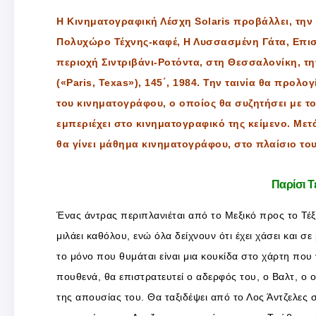
Η Κινηματογραφική Λέσχη Solaris προβάλλει, την Τ
Πολυχώρο Τέχνης-καφέ, Η Λυσσασμένη Γάτα, Επισ
περιοχή Σιντριβάνι-Ροτόντα, στη Θεσσαλονίκη, την
(«Paris, Texas»), 145΄, 1984. Την ταινία θα προλο
του κινηματογράφου, ο οποίος θα συζητήσει με το
εμπεριέχει στο κινηματογραφικό της κείμενο. Μετά
θα γίνει μάθημα κινηματογράφου, στο πλαίσιο το
Παρίσι Τέ
Ένας άντρας περιπλανιέται από το Μεξικό προς το Τέ
μιλάει καθόλου, ενώ όλα δείχνουν ότι έχει χάσει και σ
το μόνο που θυμάται είναι μια κουκίδα στο χάρτη που
πουθενά, θα επιστρατευτεί ο αδερφός του, ο Βαλτ, ο 
της απουσίας του. Θα ταξιδέψει από το Λος Άντζελες στ