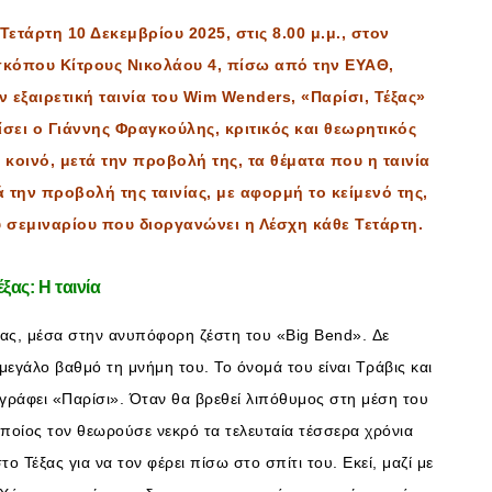
ετάρτη 10 Δεκεμβρίου 2025, στις 8.00 μ.μ., στον
κόπου Κίτρους Νικολάου 4, πίσω από την ΕΥΑΘ,
 εξαιρετική ταινία του Wim Wenders, «Παρίσι, Τέξας»
γίσει ο Γιάννης Φραγκούλης, κριτικός και θεωρητικός
 κοινό, μετά την προβολή της, τα θέματα που η ταινία
 την προβολή της ταινίας, με αφορμή το κείμενό της,
υ σεμιναρίου που διοργανώνει η Λέσχη κάθε Τετάρτη.
ξας: Η ταινία
ξας, μέσα στην ανυπόφορη ζέστη του «Big Bend». Δε
ε μεγάλο βαθμό τη μνήμη του. Το όνομά του είναι Τράβις και
 γράφει «Παρίσι». Όταν θα βρεθεί λιπόθυμος στη μέση του
οποίος τον θεωρούσε νεκρό τα τελευταία τέσσερα χρόνια
ο Τέξας για να τον φέρει πίσω στο σπίτι του. Εκεί, μαζί με