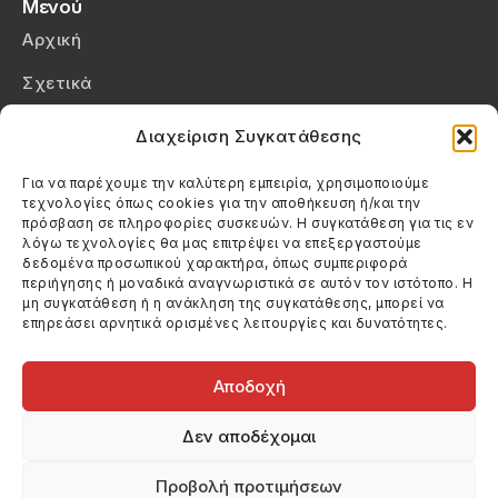
Μενού
Αρχική
Σχετικά
Επικοινωνία
Διαχείριση Συγκατάθεσης
Πολιτική Απορρήτου
Για να παρέχουμε την καλύτερη εμπειρία, χρησιμοποιούμε
τεχνολογίες όπως cookies για την αποθήκευση ή/και την
Πολιτική Cookies (ΕΕ)
πρόσβαση σε πληροφορίες συσκευών. Η συγκατάθεση για τις εν
λόγω τεχνολογίες θα μας επιτρέψει να επεξεργαστούμε
δεδομένα προσωπικού χαρακτήρα, όπως συμπεριφορά
Στοιχεία Επικοινωνίας
περιήγησης ή μοναδικά αναγνωριστικά σε αυτόν τον ιστότοπο. Η
Καλεσέ μας
μη συγκατάθεση ή η ανάκληση της συγκατάθεσης, μπορεί να
επηρεάσει αρνητικά ορισμένες λειτουργίες και δυνατότητες.
(+30) 6974123481
Στείλε μας email
info@filmandtheater.gr
Αποδοχή
Δεν αποδέχομαι
Προβολή προτιμήσεων
Copyright 2026 Filmandtheater / All rights reserved