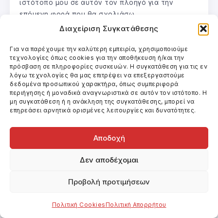
ιστότοπο μου σε αυτόν τον πλοηγό για την
επόμενη φορά που θα σχολιάσω.
Διαχείριση Συγκατάθεσης
Για να παρέχουμε την καλύτερη εμπειρία, χρησιμοποιούμε
τεχνολογίες όπως cookies για την αποθήκευση ή/και την
πρόσβαση σε πληροφορίες συσκευών. Η συγκατάθεση για τις εν
λόγω τεχνολογίες θα μας επιτρέψει να επεξεργαστούμε
δεδομένα προσωπικού χαρακτήρα, όπως συμπεριφορά
περιήγησης ή μοναδικά αναγνωριστικά σε αυτόν τον ιστότοπο. Η
μη συγκατάθεση ή η ανάκληση της συγκατάθεσης, μπορεί να
επηρεάσει αρνητικά ορισμένες λειτουργίες και δυνατότητες.
Αποδοχή
Δεν αποδέχομαι
@Γιάννης Φραγκούλης
Προβολή προτιμήσεων
(Υπεύθυνος)
Επικοινωνία
Πολιτική Cookies
Πολιτική Απορρήτου