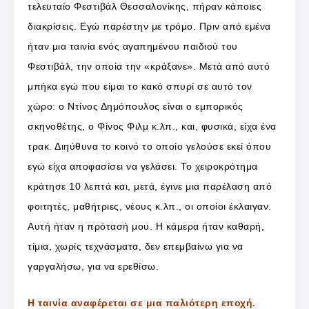
τελευταίο Φεστιβάλ Θεσσαλονίκης, πήραν κάποιες
διακρίσεις. Εγώ παρέστην με τρόμο. Πριν από εμένα
ήταν μια ταινία ενός αγαπημένου παιδιού του
Φεστιβάλ, την οποία την «κράξανε». Μετά από αυτό
μπήκα εγώ που είμαι το κακό σπυρί σε αυτό τον
χώρο: ο Ντίνος Δημόπουλος είναι ο εμπορικός
σκηνοθέτης, ο Φίνος Φιλμ κ.λπ., και, φυσικά, είχα ένα
τρακ. Διηύθυνα το κοινό το οποίο γελούσε εκεί όπου
εγώ είχα αποφασίσει να γελάσει. Το χειροκρότημα
κράτησε 10 λεπτά και, μετά, έγινε μια παρέλαση από
φοιτητές, μαθήτριες, νέους κ.λπ., οι οποίοι έκλαιγαν.
Αυτή ήταν η πρότασή μου. Η κάμερα ήταν καθαρή,
τίμια, χωρίς τεχνάσματα, δεν επεμβαίνω για να
γαργαλήσω, για να ερεθίσω.
Η ταινία αναφέρεται σε μια παλιότερη εποχή.