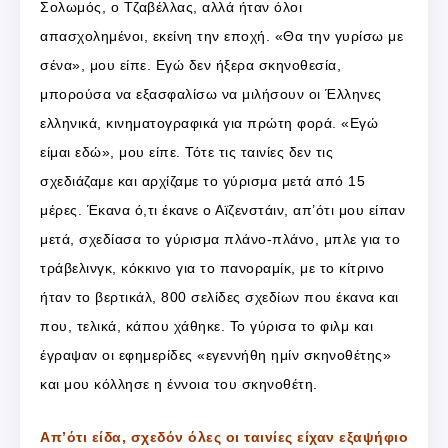
Σολωμός, ο Τζαβέλλας, αλλά ήταν όλοι
απασχολημένοι, εκείνη την εποχή. «Θα την γυρίσω με
σένα», μου είπε. Εγώ δεν ήξερα σκηνοθεσία,
μπορούσα να εξασφαλίσω να μιλήσουν οι Έλληνες
ελληνικά, κινηματογραφικά για πρώτη φορά. «Εγώ
είμαι εδώ», μου είπε. Τότε τις ταινίες δεν τις
σχεδιάζαμε και αρχίζαμε το γύρισμα μετά από 15
μέρες. Έκανα ό,τι έκανε ο Αϊζενστάιν, απ’ότι μου είπαν
μετά, σχεδίασα το γύρισμα πλάνο-πλάνο, μπλε για το
τράβελινγκ, κόκκινο για το πανοραμίκ, με το κίτρινο
ήταν το βερτικάλ, 800 σελίδες σχεδίων που έκανα και
που, τελικά, κάπου χάθηκε. Το γύρισα το φιλμ και
έγραψαν οι εφημερίδες «εγεννήθη ημίν σκηνοθέτης»
και μου κόλλησε η έννοια του σκηνοθέτη.
Απ’ότι είδα, σχεδόν όλες οι ταινίες είχαν εξαψήφιο