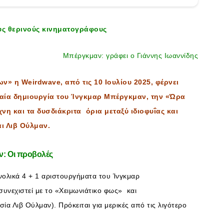
υς θερινούς κινηματογράφους
Μπέργκμαν: γράφει ο Γιάννης Ιωαννίδης
» η Weirdwave, από τις 10 Ιουλίου 2025, φέρνει
αία δημιουργία του Ίνγκμαρ Μπέργκμαν, την «Ώρα
χνη και τα δυσδιάκριτα όρια μεταξύ ιδιοφυΐας και
ι Λιβ Ούλμαν.
: Οι προβολές
ολικά 4 + 1 αριστουργήματα του Ίνγκμαρ
υνεχιστεί με το «Χειμωνιάτικο φως» και
ία Λιβ Ούλμαν). Πρόκειται για μερικές από τις λιγότερο