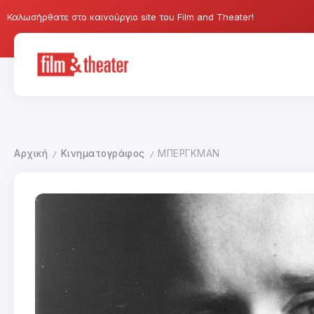
Καλωσήρθατε στο καινούργιο site του Film and Theater!
Αρχική
Κινηματογράφος
ΜΠΕΡΓΚΜΑΝ
/
/