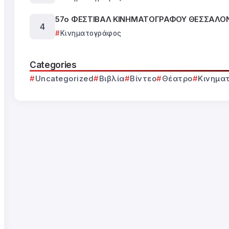
57ο ΦΕΣΤΙΒΑΛ ΚΙΝΗΜΑΤΟΓΡΑΦΟΥ ΘΕΣΣΑΛΟ
Κινηματογράφος
Categories
Uncategorized
Βιβλία
Βίντεο
Θέατρο
Κινημα