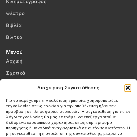
Κινηματογράφος
Θέατρο
Βιβλία
Βίντεο
Μενού
Αρχική
Σχετικά
Επικοινωνία
Διαχείριση Συγκατάθεσης
Πολιτική Απορρήτου
Για να παρέχουμε την καλύτερη εμπειρία, χρησιμοποιούμε
τεχνολογίες όπως cookies για την αποθήκευση ή/και την
Πολιτική Cookies (ΕΕ)
πρόσβαση σε πληροφορίες συσκευών. Η συγκατάθεση για τις εν
λόγω τεχνολογίες θα μας επιτρέψει να επεξεργαστούμε
δεδομένα προσωπικού χαρακτήρα, όπως συμπεριφορά
Στοιχεία Επικοινωνίας
περιήγησης ή μοναδικά αναγνωριστικά σε αυτόν τον ιστότοπο. Η
Καλεσέ μας
μη συγκατάθεση ή η ανάκληση της συγκατάθεσης, μπορεί να