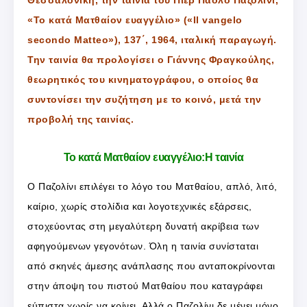
«Το κατά Ματθαίον ευαγγέλιο» («Il vangelo
secondo Matteo»), 137΄, 1964, ιταλική παραγωγή.
Την ταινία θα προλογίσει ο Γιάννης Φραγκούλης,
θεωρητικός του κινηματογράφου, ο οποίος θα
συντονίσει την συζήτηση με το κοινό, μετά την
προβολή της ταινίας.
Το κατά Ματθαίον ευαγγέλιο:Η ταινία
Ο Παζολίνι επιλέγει το λόγο του Ματθαίου, απλό, λιτό,
καίριο, χωρίς στολίδια και λογοτεχνικές εξάρσεις,
στοχεύοντας στη μεγαλύτερη δυνατή ακρίβεια των
αφηγούμενων γεγονότων. Όλη η ταινία συνίσταται
από σκηνές άμεσης ανάπλασης που ανταποκρίνονται
στην άποψη του πιστού Ματθαίου που καταγράφει
εύπιστα χωρίς να κρίνει. Αλλά ο Παζολίνι δε μένει μόνο