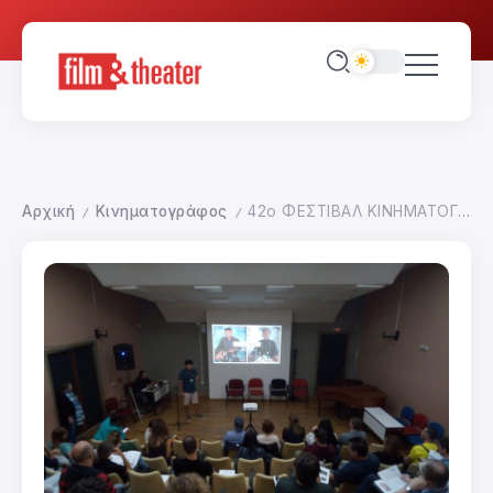
Αρχική
Κινηματογράφος
42ο ΦΕΣΤΙΒΑΛ ΚΙΝΗΜΑΤΟΓΡΑΦΟΥ ΔΡΑΜΑΣ-DRAMA PITCHING LAB
/
/