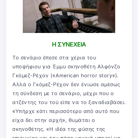
Η ΣΥΝΕΧΕΙΑ
Το σενάριο έπεσε στα χέρια του
υποψήφιου για Έμμυ σκηνοθέτη Αλφόνζο
Γκόμεζ-Ρέχον («American horror story»).
Αλλά ο Γκόμεζ-Ρέχον δεν ένιωσε αμέσως
τη σύνδεση με το σενάριο, μέχρι που ο
ατζέντης του τού είπε να το ξαναδιαβάσει.
«Υπήρχε κάτι περισσότερο από αυτό που
είχα δει στην αρχή», θυμάται ο
σκηνοθέτης. «Η ιδέα της φύσης της
επιτυχίας και του πόσο μακριά μπορεί να