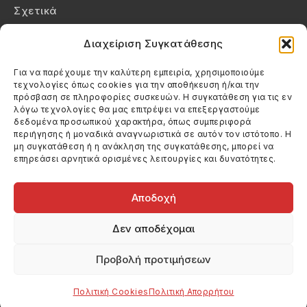
Σχετικά
Επικοινωνία
Διαχείριση Συγκατάθεσης
Πολιτική Απορρήτου
Για να παρέχουμε την καλύτερη εμπειρία, χρησιμοποιούμε
τεχνολογίες όπως cookies για την αποθήκευση ή/και την
Πολιτική Cookies (ΕΕ)
πρόσβαση σε πληροφορίες συσκευών. Η συγκατάθεση για τις εν
λόγω τεχνολογίες θα μας επιτρέψει να επεξεργαστούμε
δεδομένα προσωπικού χαρακτήρα, όπως συμπεριφορά
Στοιχεία Επικοινωνίας
περιήγησης ή μοναδικά αναγνωριστικά σε αυτόν τον ιστότοπο. Η
Καλεσέ μας
μη συγκατάθεση ή η ανάκληση της συγκατάθεσης, μπορεί να
επηρεάσει αρνητικά ορισμένες λειτουργίες και δυνατότητες.
(+30) 6974123481
Στείλε μας email
info@filmandtheater.gr
Αποδοχή
Δεν αποδέχομαι
Προβολή προτιμήσεων
Copyright 2026 Filmandtheater / All rights reserved
Κατασκευή Ιστοσελίδας Dtek Networking
Πολιτική Cookies
Πολιτική Απορρήτου