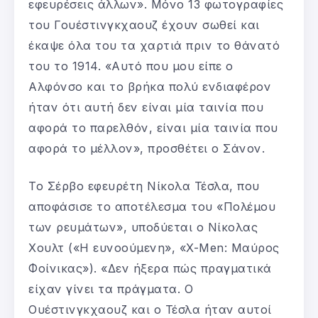
εφευρέσεις άλλων». Μόνο 13 φωτογραφίες
του Γουέστινγκχαουζ έχουν σωθεί και
έκαψε όλα του τα χαρτιά πριν το θάνατό
του το 1914. «Αυτό που μου είπε ο
Αλφόνσο και το βρήκα πολύ ενδιαφέρον
ήταν ότι αυτή δεν είναι μία ταινία που
αφορά το παρελθόν, είναι μία ταινία που
αφορά το μέλλον», προσθέτει ο Σάνον.
Το Σέρβο εφευρέτη Νίκολα Τέσλα, που
αποφάσισε το αποτέλεσμα του «Πολέμου
των ρευμάτων», υποδύεται ο Νίκολας
Χουλτ («Η ευνοούμενη», «X-Men: Μαύρος
Φοίνικας»). «Δεν ήξερα πώς πραγματικά
είχαν γίνει τα πράγματα. Ο
Ουέστινγκχαουζ και ο Τέσλα ήταν αυτοί