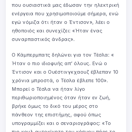
που ουσιαστικά μας έδωσαν την ηλεκτρική
ενέργεια που χρησιμοποιούμε σήμερα, ενώ
εγώ νόμιζα ότι ήταν ο Έντισον», λέει ο
ηθοποιός και συνεχίζει: «Ήταν ένας
συναρπαστικός άνδρας».
O Κάμπερμπατς δηλώνει για τον Τέσλα: «
Ήταν ο πιο ιδιοφυής απ’ όλους. Ενώ ο
Έντισον και ο Ουέστινγκχαουζ έβλεπαν 10
χρόνια μπροστά, ο Τέσλα έβλεπε 100».
Μπορεί ο Τέσλα να ήταν λίγο
περιθωριοποιημένος όταν ήταν εν ζωή,
βρήκε όμως το δικό του μέρος στο
πάνθεον της επιστήμης, αφού όπως
υπογραμμίζει και ο σεναριογράφος: «Το
πιο κουλ αυτοκίνητο του κόσμου πήρε το