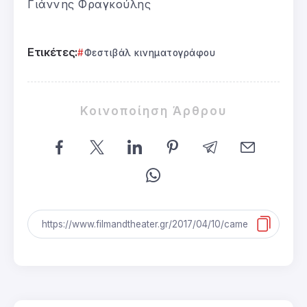
Γιάννης Φραγκούλης
Ετικέτες:
Φεστιβάλ κινηματογράφου
Κοινοποίηση Άρθρου