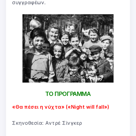
συγγραφέων.
ΤΟ ΠΡΟΓΡΑΜΜΑ
«Θα πέσει η νύχτα» («Night will fall»)
Σκηνοθεσία: Αντρέ Σίνγκερ