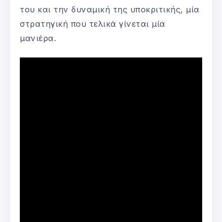
του και την δυναμική της υποκριτικής, μία
στρατηγική που τελικά γίνεται μία
μανιέρα.