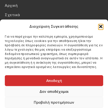
Αρχική
Σχετικά
Επικοινωνία
Διαχείριση Συγκατάθεσης
Πολιτική Απορρήτου
Για να παρέχουμε την καλύτερη εμπειρία, χρησιμοποιούμε
τεχνολογίες όπως cookies για την αποθήκευση ή/και την
Πολιτική Cookies (ΕΕ)
πρόσβαση σε πληροφορίες συσκευών. Η συγκατάθεση για τις εν
λόγω τεχνολογίες θα μας επιτρέψει να επεξεργαστούμε
δεδομένα προσωπικού χαρακτήρα, όπως συμπεριφορά
Στοιχεία Επικοινωνίας
περιήγησης ή μοναδικά αναγνωριστικά σε αυτόν τον ιστότοπο. Η
Καλεσέ μας
μη συγκατάθεση ή η ανάκληση της συγκατάθεσης, μπορεί να
επηρεάσει αρνητικά ορισμένες λειτουργίες και δυνατότητες.
(+30) 6974123481
Στείλε μας email
info@filmandtheater.gr
Αποδοχή
Δεν αποδέχομαι
Προβολή προτιμήσεων
Copyright 2026 Filmandtheater / All rights reserved