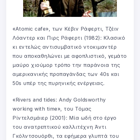
«Atomic cafe», των Κέβιν Ράφερτι, Τζέιν
Λόαντερ και Πιρς Ράφερτι (1982): Κλασικό
κι εντελώς αντισυμβατικό ντοκιμαντέρ
που αποκαθηλώνει με αφοπλιστικό, γεμάτο
μαύρο χιούμορ τρόπο την παράνοια της
αμερικανικής προπαγάνδας των 40s και
50s υπέρ της πυρηνικής ενέργειας.
«Rivers and tides: Andy Goldsworthy
working with time», του Τόμας
Ρίντελσμάιερ (2001): Μία ωδή στο έργο
του ανατρεπτικού καλλιτέχνη Άντι
Γκόλντσουόρθι, τα εφήμερα γλυπτά του