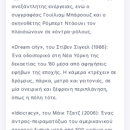
ανεξάντλητης ενέργειας, ενώ ο
συγγραφέας Γουίλιαμ Μπάροουζ και ο
σκηνοθέτης Ρόμπερτ Ντάουνι τον
πλαισιώνουν σε κόντρα-ρόλους.
«Dream city», του Στίβεν Σίγκελ (1986):
Ένα οδοιπορικό στη Νέα Υόρκη της
δεκαετίας του ’80 μέσα από αφηγήσεις
εφήβων της εποχής. Η κάμερα «τρέχει» σε
δρόμους, πάρκα, μετρό και γειτονιές, σε
μία ονειρική και ξέφρενη περιπλάνηση,
όπως η πόλη τότε.
«Idiocracy», του Μάικ Τζατζ (2006): Ένας
άντρας-πειραματόζωο του αμερικανικού
στρατού ξυπνά μετά από 500 χρόνια και