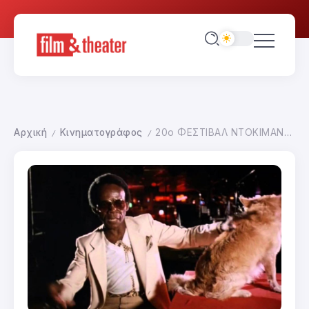
Αρχική
Κινηματογράφος
20ο ΦΕΣΤΙΒΑΛ ΝΤΟΚΙΜΑΝΤΕΡ ΘΕΣΣΑΛΟΝΙΚΗΣ-ΣΑΡΑ ΝΤΡΑΪΒΕΡ
/
/