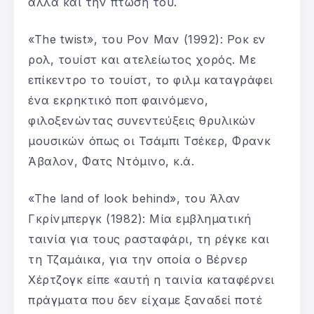
αλλά και την πτώση του.
«The twist», του Ρον Μαν (1992): Ροκ εν
ρολ, τουίστ και ατελείωτος χορός. Με
επίκεντρο το τουίστ, το φιλμ καταγράφει
ένα εκρηκτικό ποπ φαινόμενο,
φιλοξενώντας συνεντεύξεις θρυλικών
μουσικών όπως οι Τσάμπι Τσέκερ, Φρανκ
Άβαλον, Φατς Ντόμινο, κ.ά.
«The land of look behind», του Άλαν
Γκρίνμπεργκ (1982): Μία εμβληματική
ταινία για τους ρασταφάρι, τη ρέγκε και
τη Τζαμάικα, για την οποία ο Βέρνερ
Χέρτζογκ είπε «αυτή η ταινία καταφέρνει
πράγματα που δεν είχαμε ξαναδεί ποτέ