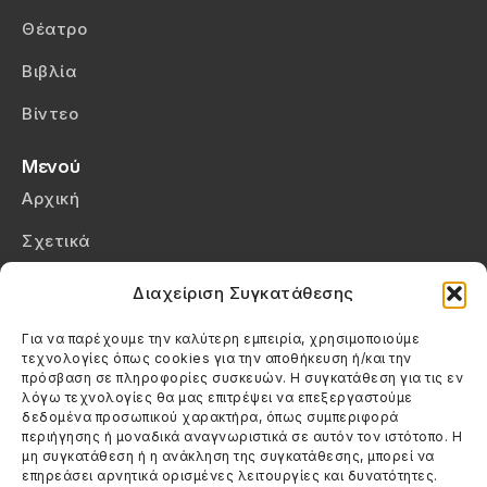
Θέατρο
Βιβλία
Βίντεο
Μενού
Αρχική
Σχετικά
Επικοινωνία
Διαχείριση Συγκατάθεσης
Πολιτική Απορρήτου
Για να παρέχουμε την καλύτερη εμπειρία, χρησιμοποιούμε
τεχνολογίες όπως cookies για την αποθήκευση ή/και την
Πολιτική Cookies (ΕΕ)
πρόσβαση σε πληροφορίες συσκευών. Η συγκατάθεση για τις εν
λόγω τεχνολογίες θα μας επιτρέψει να επεξεργαστούμε
δεδομένα προσωπικού χαρακτήρα, όπως συμπεριφορά
Στοιχεία Επικοινωνίας
περιήγησης ή μοναδικά αναγνωριστικά σε αυτόν τον ιστότοπο. Η
Καλεσέ μας
μη συγκατάθεση ή η ανάκληση της συγκατάθεσης, μπορεί να
επηρεάσει αρνητικά ορισμένες λειτουργίες και δυνατότητες.
(+30) 6974123481