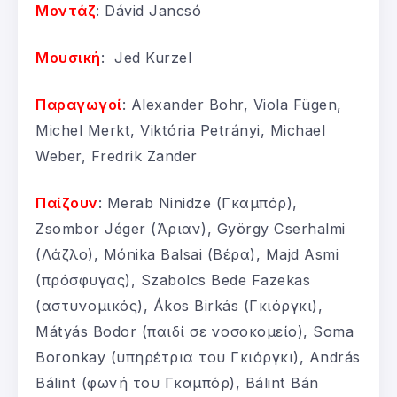
Μοντάζ
: Dávid Jancsó
Μουσική
: Jed Kurzel
Παραγωγοί
: Alexander Bohr, Viola Fügen,
Michel Merkt, Viktória Petrányi, Michael
Weber, Fredrik Zander
Παίζουν
: Merab Ninidze (Γκαμπόρ),
Zsombor Jéger (Άριαν), György Cserhalmi
(Λάζλο), Mónika Balsai (Βέρα), Majd Asmi
(πρόσφυγας), Szabolcs Bede Fazekas
(αστυνομικός), Ákos Birkás (Γκιόργκι),
Mátyás Bodor (παιδί σε νοσοκομείο), Soma
Boronkay (υπηρέτρια του Γκιόργκι), András
Bálint (φωνή του Γκαμπόρ), Bálint Bán