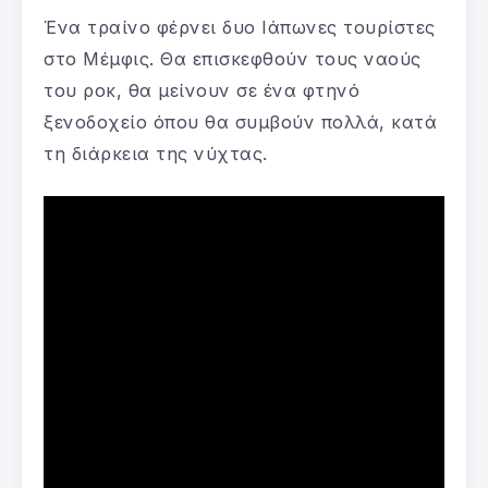
Ένα τραίνο φέρνει δυο Ιάπωνες τουρίστες
στο Μέμφις. Θα επισκεφθούν τους ναούς
του ροκ, θα μείνουν σε ένα φτηνό
ξενοδοχείο όπου θα συμβούν πολλά, κατά
τη διάρκεια της νύχτας.