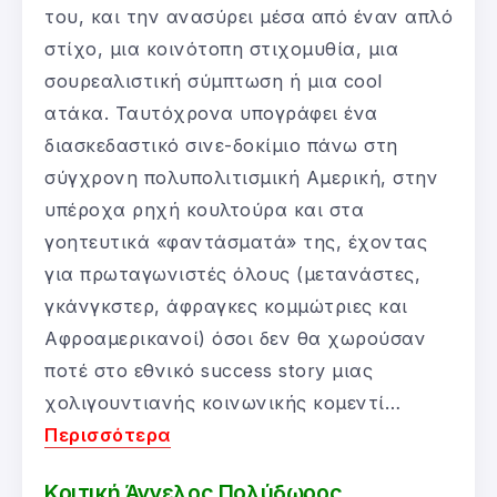
του, και την ανασύρει μέσα από έναν απλό
στίχο, μια κοινότοπη στιχομυθία, μια
σουρεαλιστική σύμπτωση ή μια cool
ατάκα. Ταυτόχρονα υπογράφει ένα
διασκεδαστικό σινε-δοκίμιο πάνω στη
σύγχρονη πολυπολιτισμική Αμερική, στην
υπέροχα ρηχή κουλτούρα και στα
γοητευτικά «φαντάσματά» της, έχοντας
για πρωταγωνιστές όλους (μετανάστες,
γκάνγκ­στερ, άφραγκες κομμώτριες και
Αφροαμερικανοί) όσοι δεν θα χωρούσαν
ποτέ στο εθνικό success story μιας
χολιγουντιανής κοινωνικής κομεντί…
Περισσότερα
Κριτική Άγγελος Πολύδωρος