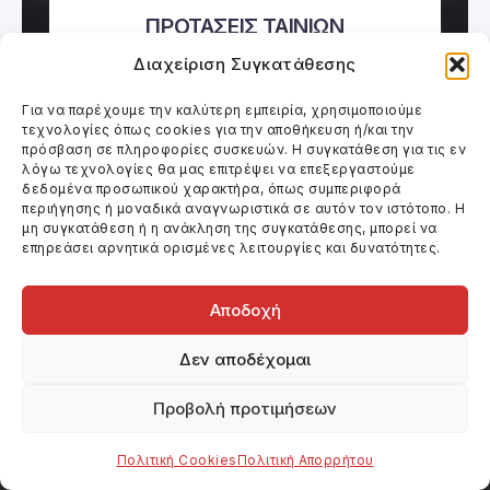
ΠΡΟΤΑΣΕΙΣ ΤΑΙΝΙΩΝ
Διαχείριση Συγκατάθεσης
Για να παρέχουμε την καλύτερη εμπειρία, χρησιμοποιούμε
τεχνολογίες όπως cookies για την αποθήκευση ή/και την
πρόσβαση σε πληροφορίες συσκευών. Η συγκατάθεση για τις εν
λόγω τεχνολογίες θα μας επιτρέψει να επεξεργαστούμε
δεδομένα προσωπικού χαρακτήρα, όπως συμπεριφορά
περιήγησης ή μοναδικά αναγνωριστικά σε αυτόν τον ιστότοπο. Η
μη συγκατάθεση ή η ανάκληση της συγκατάθεσης, μπορεί να
επηρεάσει αρνητικά ορισμένες λειτουργίες και δυνατότητες.
Αποδοχή
Κινηματογράφος και Θέατρο.
Κριτικές ταινιών, συνεντεύξεις, άρθρα και
Δεν αποδέχομαι
νέα σχετικά με τον κινηματογράφο και το
θέατρο.
Προβολή προτιμήσεων
Μείνετε Συνδεμένοι :
Πολιτική Cookies
Πολιτική Απορρήτου