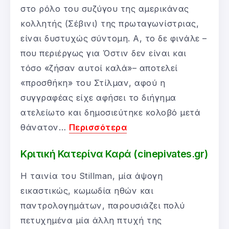
στο ρόλο του συζύγου της αμερικάνας
κολλητής (Σέβινι) της πρωταγωνίστριας,
είναι δυστυχώς σύντομη. Α, το δε φινάλε –
που περιέργως για Όστιν δεν είναι και
τόσο «ζήσαν αυτοί καλά»– αποτελεί
«προσθήκη» του Στίλμαν, αφού η
συγγραφέας είχε αφήσει το διήγημα
ατελείωτο και δημοσιεύτηκε κολοβό μετά
θάνατον…
Περισσότερα
Κριτική Κατερίνα Καρά (cinepivates.gr)
Η ταινία του Stillman, μία άψογη
εικαστικώς, κωμωδία ηθών και
παντρολογημάτων, παρουσιάζει πολύ
πετυχημένα μία άλλη πτυχή της