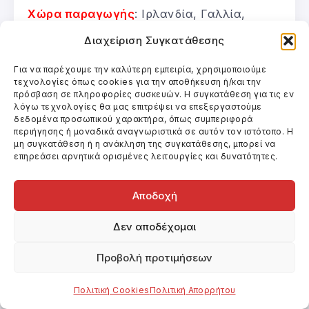
Χώρα παραγωγής
: Ιρλανδία, Γαλλία,
Ολλανδία
Διαχείριση Συγκατάθεσης
Έτος παραγωγής
: 2016
Για να παρέχουμε την καλύτερη εμπειρία, χρησιμοποιούμε
τεχνολογίες όπως cookies για την αποθήκευση ή/και την
πρόσβαση σε πληροφορίες συσκευών. Η συγκατάθεση για τις εν
Γλώσσα
: αγγλικά, γαλλικά
λόγω τεχνολογίες θα μας επιτρέψει να επεξεργαστούμε
δεδομένα προσωπικού χαρακτήρα, όπως συμπεριφορά
περιήγησης ή μοναδικά αναγνωριστικά σε αυτόν τον ιστότοπο. Η
Διάρκεια
: 90΄
μη συγκατάθεση ή η ανάκληση της συγκατάθεσης, μπορεί να
επηρεάσει αρνητικά ορισμένες λειτουργίες και δυνατότητες.
Είδος
: κωμωδία, δράμα, ρομαντική
Αποδοχή
Ημερομηνία εξόδου
: 20/7/2017
Δεν αποδέχομαι
Εταιρεία διανομής
: Strada Films.
Προβολή προτιμήσεων
Περισσότερες πληροφορίες για τους
Πολιτική Cookies
Πολιτική Απορρήτου