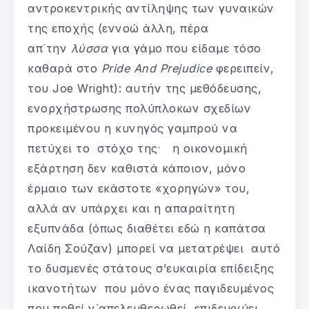
αντροκεντρικής αντίληψης των γυναικών
της εποχής (εννοώ άλλη, πέρα
απ΄την
λύσσα
για γάμο που είδαμε τόσο
καθαρά στο
Pride
And
Prejudice
φερειπείν,
του Joe Wright): αυτήν της μεθόδευσης,
ενορχήστρωσης πολύπλοκων σχεδίων
προκειμένου η κυνηγός γαμπρού να
.
πετύχει το στόχο της
η οικονομική
εξάρτηση δεν καθιστά κάποιον, μόνο
έρμαιο των εκάστοτε «χορηγών» του,
αλλά αν υπάρχει και η απαραίτητη
εξυπνάδα (όπως διαθέτει εδώ η καπάτσα
Λαίδη Σούζαν) μπορεί να μετατρέψει αυτό
το δυσμενές στάτους σ’ευκαιρία επίδειξης
ικανοτήτων που μόνο ένας παγιδευμένος
που ποθεί ν΄απελευθερωθεί, επιδεικνύει…