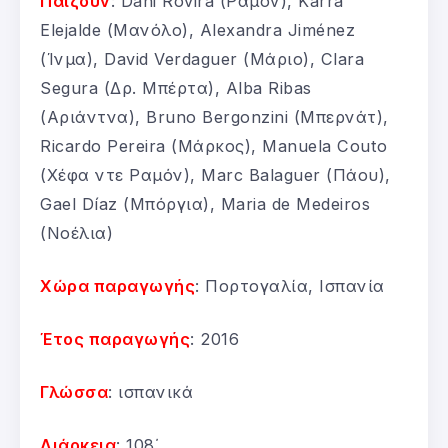
Παίζουν
: Dani Rovira (Ραμόν), Karra
Elejalde (Μανόλο), Alexandra Jiménez
(Ίνμα), David Verdaguer (Μάριο), Clara
Segura (Δρ. Μπέρτα), Alba Ribas
(Αριάντνα), Bruno Bergonzini (Μπερνάτ),
Ricardo Pereira (Μάρκος), Manuela Couto
(Χέφα ντε Ραμόν), Marc Balaguer (Πάου),
Gael Díaz (Μπόργια), Maria de Medeiros
(Νοέλια)
Χώρα παραγωγής
: Πορτογαλία, Ισπανία
Έτος παραγωγής
: 2016
Γλώσσα
: ισπανικά
Διάρκεια
: 108΄