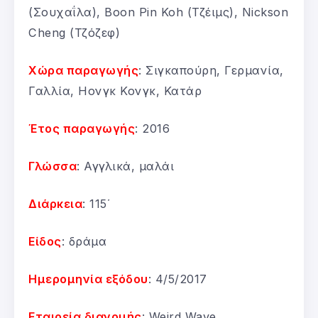
(Σουχαΐλα), Boon Pin Koh (Τζέιμς), Nickson
Cheng (Τζόζεφ)
Χώρα παραγωγής
: Σιγκαπούρη, Γερμανία,
Γαλλία, Ηονγκ Κονγκ, Κατάρ
Έτος παραγωγής
: 2016
Γλώσσα
: Αγγλικά, μαλάι
Διάρκεια
: 115΄
Είδος
: δράμα
Ημερομηνία εξόδου
: 4/5/2017
Εταιρεία διανομής
: Weird Wave.