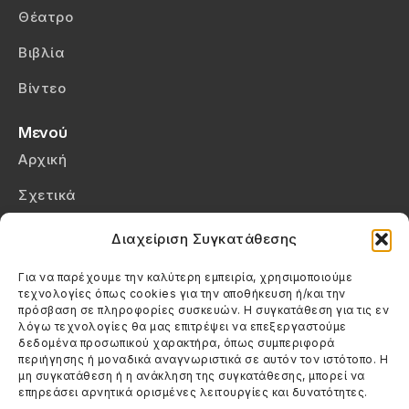
Θέατρο
Βιβλία
Βίντεο
Μενού
Αρχική
Σχετικά
Επικοινωνία
Διαχείριση Συγκατάθεσης
Πολιτική Απορρήτου
Για να παρέχουμε την καλύτερη εμπειρία, χρησιμοποιούμε
τεχνολογίες όπως cookies για την αποθήκευση ή/και την
Πολιτική Cookies (ΕΕ)
πρόσβαση σε πληροφορίες συσκευών. Η συγκατάθεση για τις εν
λόγω τεχνολογίες θα μας επιτρέψει να επεξεργαστούμε
δεδομένα προσωπικού χαρακτήρα, όπως συμπεριφορά
Στοιχεία Επικοινωνίας
περιήγησης ή μοναδικά αναγνωριστικά σε αυτόν τον ιστότοπο. Η
Καλεσέ μας
μη συγκατάθεση ή η ανάκληση της συγκατάθεσης, μπορεί να
επηρεάσει αρνητικά ορισμένες λειτουργίες και δυνατότητες.
(+30) 6974123481