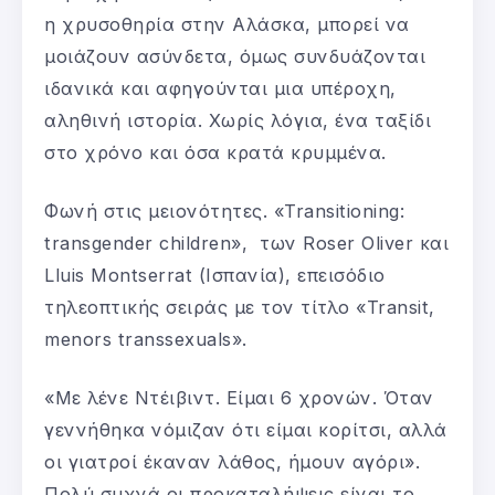
η χρυσοθηρία στην Αλάσκα, μπορεί να
μοιάζουν ασύνδετα, όμως συνδυάζονται
ιδανικά και αφηγούνται μια υπέροχη,
αληθινή ιστορία. Χωρίς λόγια, ένα ταξίδι
στο χρόνο και όσα κρατά κρυμμένα.
Φωνή στις μειονότητες. «Transitioning:
transgender children», των Roser Oliver και
Lluis Montserrat (Ισπανία), επεισόδιο
τηλεοπτικής σειράς με τον τίτλο «Transit,
menors transsexuals».
«Με λένε Ντέιβιντ. Είμαι 6 χρονών. Όταν
γεννήθηκα νόμιζαν ότι είμαι κορίτσι, αλλά
οι γιατροί έκαναν λάθος, ήμουν αγόρι».
Πολύ συχνά οι προκαταλήψεις είναι το