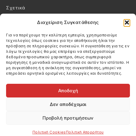
Σχετικά
Επικοινωνία
Διαχείριση Συγκατάθεσης
Πολιτική Απορρήτου
Για να παρέχουμε την καλύτερη εμπειρία, χρησιμοποιούμε
τεχνολογίες όπως cookies για την αποθήκευση ή/και την
Πολιτική Cookies (ΕΕ)
πρόσβαση σε πληροφορίες συσκευών. Η συγκατάθεση για τις εν
λόγω τεχνολογίες θα μας επιτρέψει να επεξεργαστούμε
δεδομένα προσωπικού χαρακτήρα, όπως συμπεριφορά
Στοιχεία Επικοινωνίας
περιήγησης ή μοναδικά αναγνωριστικά σε αυτόν τον ιστότοπο. Η
Καλεσέ μας
μη συγκατάθεση ή η ανάκληση της συγκατάθεσης, μπορεί να
επηρεάσει αρνητικά ορισμένες λειτουργίες και δυνατότητες.
(+30) 6974123481
Στείλε μας email
info@filmandtheater.gr
Αποδοχή
Δεν αποδέχομαι
Προβολή προτιμήσεων
Copyright 2026 Filmandtheater / All rights reserved
Κατασκευή Ιστοσελίδας Dtek Networking
Πολιτική Cookies
Πολιτική Απορρήτου