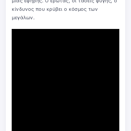
μιας έφηβης. Ο έρωτας, οι τάσεις φυγής, ο
κίνδυνος που κρύβει ο κόσμος των
μεγάλων.