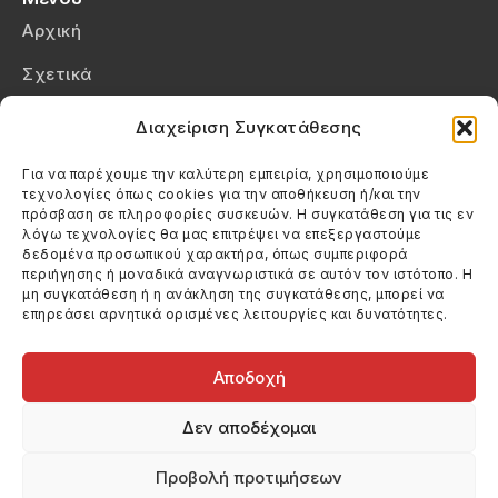
Αρχική
Σχετικά
Επικοινωνία
Διαχείριση Συγκατάθεσης
Πολιτική Απορρήτου
Για να παρέχουμε την καλύτερη εμπειρία, χρησιμοποιούμε
τεχνολογίες όπως cookies για την αποθήκευση ή/και την
Πολιτική Cookies (ΕΕ)
πρόσβαση σε πληροφορίες συσκευών. Η συγκατάθεση για τις εν
λόγω τεχνολογίες θα μας επιτρέψει να επεξεργαστούμε
δεδομένα προσωπικού χαρακτήρα, όπως συμπεριφορά
Στοιχεία Επικοινωνίας
περιήγησης ή μοναδικά αναγνωριστικά σε αυτόν τον ιστότοπο. Η
Καλεσέ μας
μη συγκατάθεση ή η ανάκληση της συγκατάθεσης, μπορεί να
επηρεάσει αρνητικά ορισμένες λειτουργίες και δυνατότητες.
(+30) 6974123481
Στείλε μας email
info@filmandtheater.gr
Αποδοχή
Δεν αποδέχομαι
Προβολή προτιμήσεων
Copyright 2026 Filmandtheater / All rights reserved