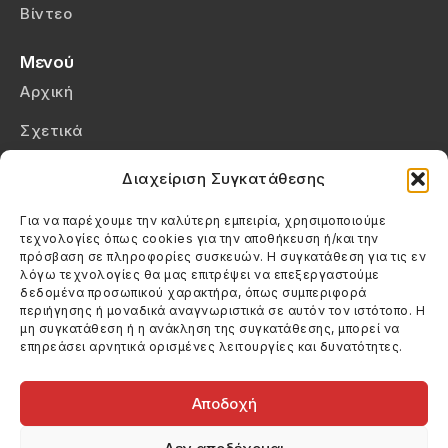
Βίντεο
Μενού
Αρχική
Σχετικά
Επικοινωνία
Διαχείριση Συγκατάθεσης
Πολιτική Απορρήτου
Για να παρέχουμε την καλύτερη εμπειρία, χρησιμοποιούμε
τεχνολογίες όπως cookies για την αποθήκευση ή/και την
Πολιτική Cookies (ΕΕ)
πρόσβαση σε πληροφορίες συσκευών. Η συγκατάθεση για τις εν
λόγω τεχνολογίες θα μας επιτρέψει να επεξεργαστούμε
δεδομένα προσωπικού χαρακτήρα, όπως συμπεριφορά
Στοιχεία Επικοινωνίας
περιήγησης ή μοναδικά αναγνωριστικά σε αυτόν τον ιστότοπο. Η
Καλεσέ μας
μη συγκατάθεση ή η ανάκληση της συγκατάθεσης, μπορεί να
επηρεάσει αρνητικά ορισμένες λειτουργίες και δυνατότητες.
(+30) 6974123481
Στείλε μας email
info@filmandtheater.gr
Αποδοχή