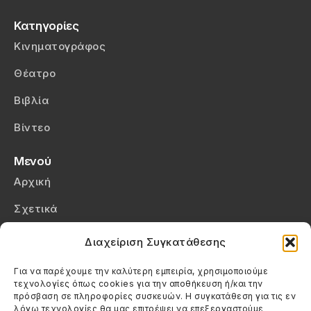
Κατηγορίες
Κινηματογράφος
Θέατρο
Βιβλία
Βίντεο
Μενού
Αρχική
Σχετικά
Επικοινωνία
Διαχείριση Συγκατάθεσης
Πολιτική Απορρήτου
Για να παρέχουμε την καλύτερη εμπειρία, χρησιμοποιούμε
τεχνολογίες όπως cookies για την αποθήκευση ή/και την
Πολιτική Cookies (ΕΕ)
πρόσβαση σε πληροφορίες συσκευών. Η συγκατάθεση για τις εν
λόγω τεχνολογίες θα μας επιτρέψει να επεξεργαστούμε