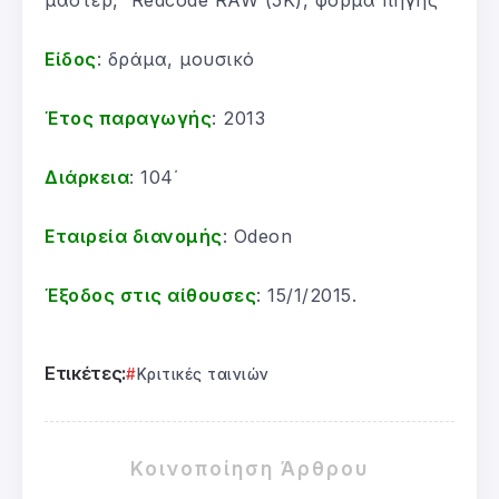
μάστερ, Redcode RAW (5K), φορμά πηγής
Είδος
: δράμα, μουσικό
Έτος παραγωγής
: 2013
Διάρκεια
: 104΄
Εταιρεία διανομής
: Odeon
Έξοδος στις αίθουσες
: 15/1/2015.
Ετικέτες:
Κριτικές ταινιών
Κοινοποίηση Άρθρου