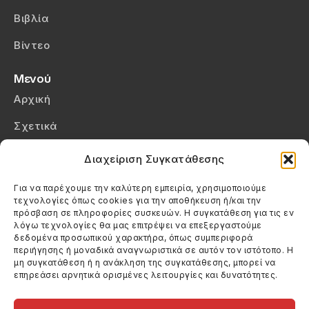
Βιβλία
Βίντεο
Μενού
Αρχική
Σχετικά
Επικοινωνία
Διαχείριση Συγκατάθεσης
Πολιτική Απορρήτου
Για να παρέχουμε την καλύτερη εμπειρία, χρησιμοποιούμε
τεχνολογίες όπως cookies για την αποθήκευση ή/και την
Πολιτική Cookies (ΕΕ)
πρόσβαση σε πληροφορίες συσκευών. Η συγκατάθεση για τις εν
λόγω τεχνολογίες θα μας επιτρέψει να επεξεργαστούμε
δεδομένα προσωπικού χαρακτήρα, όπως συμπεριφορά
Στοιχεία Επικοινωνίας
περιήγησης ή μοναδικά αναγνωριστικά σε αυτόν τον ιστότοπο. Η
Καλεσέ μας
μη συγκατάθεση ή η ανάκληση της συγκατάθεσης, μπορεί να
επηρεάσει αρνητικά ορισμένες λειτουργίες και δυνατότητες.
(+30) 6974123481
Στείλε μας email
info@filmandtheater.gr