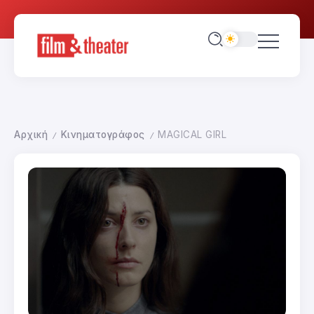
Αρχική
Κινηματογράφος
MAGICAL GIRL
/
/