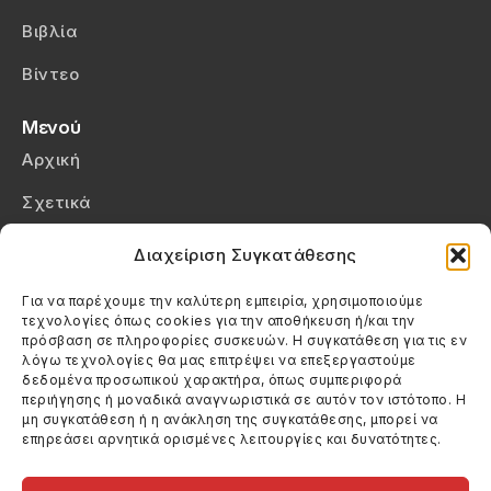
Βιβλία
Βίντεο
Μενού
Αρχική
Σχετικά
Επικοινωνία
Διαχείριση Συγκατάθεσης
Πολιτική Απορρήτου
Για να παρέχουμε την καλύτερη εμπειρία, χρησιμοποιούμε
τεχνολογίες όπως cookies για την αποθήκευση ή/και την
Πολιτική Cookies (ΕΕ)
πρόσβαση σε πληροφορίες συσκευών. Η συγκατάθεση για τις εν
λόγω τεχνολογίες θα μας επιτρέψει να επεξεργαστούμε
δεδομένα προσωπικού χαρακτήρα, όπως συμπεριφορά
Στοιχεία Επικοινωνίας
περιήγησης ή μοναδικά αναγνωριστικά σε αυτόν τον ιστότοπο. Η
Καλεσέ μας
μη συγκατάθεση ή η ανάκληση της συγκατάθεσης, μπορεί να
επηρεάσει αρνητικά ορισμένες λειτουργίες και δυνατότητες.
(+30) 6974123481
Στείλε μας email
info@filmandtheater.gr