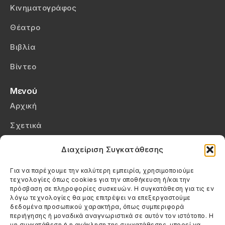
Κινηματογράφος
Θέατρο
Βιβλία
Βίντεο
Μενού
Αρχική
Σχετικά
Επικοινωνία
Διαχείριση Συγκατάθεσης
Πολιτική Απορρήτου
Για να παρέχουμε την καλύτερη εμπειρία, χρησιμοποιούμε
τεχνολογίες όπως cookies για την αποθήκευση ή/και την
Πολιτική Cookies (ΕΕ)
πρόσβαση σε πληροφορίες συσκευών. Η συγκατάθεση για τις εν
λόγω τεχνολογίες θα μας επιτρέψει να επεξεργαστούμε
δεδομένα προσωπικού χαρακτήρα, όπως συμπεριφορά
Στοιχεία Επικοινωνίας
περιήγησης ή μοναδικά αναγνωριστικά σε αυτόν τον ιστότοπο. Η
Καλεσέ μας
μη συγκατάθεση ή η ανάκληση της συγκατάθεσης, μπορεί να